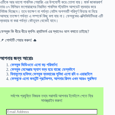
এটিকে আর ভালো পাবলিক শেয়ারিং এর উপযোগী করে তোলা যায়। মার্ক জাকারবার্গ
তার ৩৭ মিলিয়ন ফলোয়ারদের নিয়মিত পাবলিক স্ট্যাটাস আপডেট ব্যবহার করে
নিউজ দিচ্ছেন। তবে যতক্ষণ না পর্যন্ত নোটস অপশনটি পরিপূর্ণ ফিচার না নিয়ে
আসছে ততক্ষণ পর্যন্ত এ সম্পর্কে কিছু বলা যায় না। ফেসবুকের এক্সিকিউটিভরা এটি
ব্যবহার না করা পর্যন্ত কৌতূহল থেকেই যাবে।
ফেসবুক কি ধীরে ধীরে ব্লগিং প্ল্যাটফর্ম এর স্থানেও ভাগ বসাতে চাইছে?
📌 পোস্টটি শেয়ার করুন! 🔥
আপনার জন্য আরোঃ
ফেসবুক ভিডিওতে এলো বড় পরিবর্তন!
ফেসবুক মেসেঞ্জার অ্যাপ বন্ধ হয়ে যাচ্ছে ডেস্কটপে
বিনামূল্যে ছবিসহ ফেসবুক ব্যবহারের সুবিধা এলো রবি ও এয়ারটেলে
ফেসবুকে এলো কনটেন্ট প্রটেকশন, আপনার রিলস এখন আরও সুরক্ষিত
সর্বশেষ প্রযুক্তি বিষয়ক তথ্য সরাসরি আপনার ইমেইলে পেতে ফ্রি
সাবস্ক্রাইব করুন!
Email