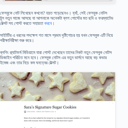
ফেসবুকে নোট লিখেছেন কখনো? হয়ত পড়েছেনও। হ্যাঁ, সেই ফেসবুক নোটস
টুল নতুন সাজে আসছে যা আপনাকে অনেকটা ব্লগ পোস্টের মত ছবি ও ফরম্যাটেড
টেক্সট সহ পোস্ট করতে সহায়তা
করবে।
সাইটটির এ ধরনের পদক্ষেপ গত মাসে প্রথম দৃষ্টিগোচর হয় যখন ফেসবুক এটি নিয়ে
পরীক্ষানিরীক্ষা শুরু করে।
ব্লগিং প্ল্যাটফর্ম মিডিয়ামে যারা পোস্ট দেখেছেন তাদের নিকট নতুন ফেসবুক নোটস
ডিজাইন পরিচিত মনে হবে। ফেসবুক নোটস এর নতুন ভার্সনে আছে বড় কভার
ইমেজ এবং তার নিচে কম ঘনত্বের টেক্সট।