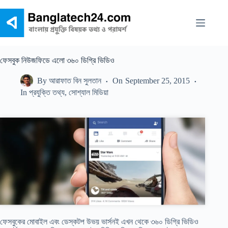
Skip
to
content
ফেসবুক নিউজফিডে এলো ৩৬০ ডিগ্রি ভিডিও
By
আরাফাত বিন সুলতান
On
September 25, 2015
In
প্রযুক্তি তথ্য
,
সোশ্যাল মিডিয়া
ফেসবুকের মোবাইল এবং ডেস্কটপ উভয় ভার্সনই এখন থেকে ৩৬০ ডিগ্রি ভিডিও