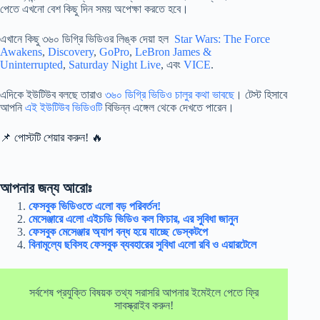
পেতে এখনো বেশ কিছু দিন সময় অপেক্ষা করতে হবে।
এখানে কিছু ৩৬০ ডিগ্রি ভিডিওর লিঙ্ক দেয়া হল
Star Wars: The Force
Awakens
,
Discovery
,
GoPro
,
LeBron James &
Uninterrupted
,
Saturday Night Live
, এবং
VICE
.
এদিকে ইউটিউব বলছে তারাও
৩৬০ ডিগ্রি ভিডিও চালুর কথা ভাবছে
। টেস্ট হিসাবে
আপনি
এই ইউটিউব ভিডিওটি
বিভিন্ন এঙ্গেল থেকে দেখতে পারেন।
📌 পোস্টটি শেয়ার করুন! 🔥
আপনার জন্য আরোঃ
ফেসবুক ভিডিওতে এলো বড় পরিবর্তন!
মেসেঞ্জারে এলো এইচডি ভিডিও কল ফিচার, এর সুবিধা জানুন
ফেসবুক মেসেঞ্জার অ্যাপ বন্ধ হয়ে যাচ্ছে ডেস্কটপে
বিনামূল্যে ছবিসহ ফেসবুক ব্যবহারের সুবিধা এলো রবি ও এয়ারটেলে
সর্বশেষ প্রযুক্তি বিষয়ক তথ্য সরাসরি আপনার ইমেইলে পেতে ফ্রি
সাবস্ক্রাইব করুন!