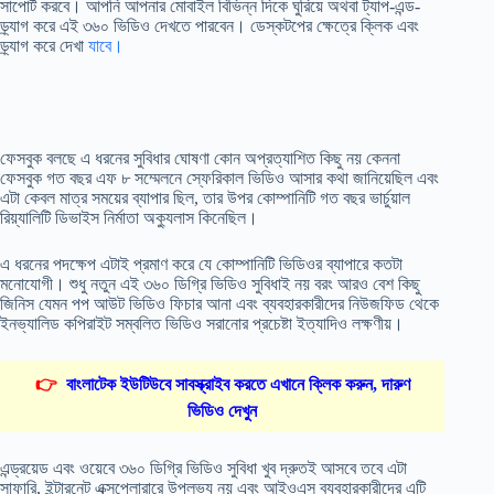
সাপোর্ট করবে। আপনি আপনার মোবাইল বিভিন্ন দিকে ঘুরিয়ে অথবা ট্যাপ-এন্ড-
ড্র্যাগ করে এই ৩৬০ ভিডিও দেখতে পারবেন। ডেস্কটপের ক্ষেত্রে ক্লিক এবং
ড্র্যাগ করে দেখা
যাবে।
ফেসবুক বলছে এ ধরনের সুবিধার ঘোষণা কোন অপ্রত্যাশিত কিছু নয় কেননা
ফেসবুক গত বছর এফ ৮ সম্মেলনে স্ফেরিকাল ভিডিও আসার কথা জানিয়েছিল এবং
এটা কেবল মাত্র সময়ের ব্যাপার ছিল, তার উপর কোম্পানিটি গত বছর ভার্চুয়াল
রিয়্যালিটি ডিভাইস নির্মাতা অক্যুলাস কিনেছিল।
এ ধরনের পদক্ষেপ এটাই প্রমাণ করে যে কোম্পানিটি ভিডিওর ব্যাপারে কতটা
মনোযোগী। শুধু নতুন এই ৩৬০ ডিগ্রি ভিডিও সুবিধাই নয় বরং আরও বেশ কিছু
জিনিস যেমন পপ আউট ভিডিও ফিচার আনা এবং ব্যবহারকারীদের নিউজফিড থেকে
ইনভ্যালিড কপিরাইট সম্বলিত ভিডিও সরানোর প্রচেষ্টা ইত্যাদিও লক্ষণীয়।
👉
বাংলাটেক ইউটিউবে সাবস্ক্রাইব করতে এখানে ক্লিক করুন, দারুণ
ভিডিও দেখুন
এন্ড্রয়েড এবং ওয়েবে ৩৬০ ডিগ্রি ভিডিও সুবিধা খুব দ্রুতই আসবে তবে এটা
সাফারি, ইন্টারনেট এক্সপ্লোরারে উপলভ্য নয় এবং আইওএস ব্যবহারকারীদের এটি