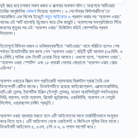
দুই বছর ধরে চলমান সকল গুজব ও কল্পনার অবসান ঘটল। অবশেষে স্মার্টওয়াচ
তৈরির আনুষ্ঠানিক
ঘোষণা
দিয়েছে অ্যাপল। ৯ সেপ্টেম্বর কিউপারটিনো’তে
আয়োজিত এক বিশেষ ইভেন্টে
নতুন আইফোন ৬
প্রকাশ করার পর ‘অ্যাপল ওয়াচ’
নামের এই স্মার্ট হাতঘড়ি উন্মোচন করে টেক জায়ান্ট। অ্যাপলের সহপ্রতিষ্ঠাতা স্টিভ
জবসের মৃত্যুর পর এই ‘অ্যাপল ওয়াচ’ ডিজিটাল ঘড়িই কোম্পানির প্রথম
উদ্ভাবন।
ইতোপূর্বে বিভিন্ন গুজব ও ভবিষ্যদ্ববাণীতে ‘আইওয়াচ’ নামে পরিচিত হলেও শেষ
পর্যন্ত ডিভাইসটির নাম জানা গেল ‘অ্যাপল ওয়াচ’; ঘড়িটি দুটি আলাদা (৩৮মিমি. ও
৪২মিমি.) সাইজ এবং তিনটি চেহারা নিয়ে আসবে। এগুলো হলো, ‘অ্যাপল ওয়াচ’,
‘অ্যাপল ওয়াচ স্পোর্টস’ এবং ১৮ ক্যারট সোনায় মোড়ানো ‘অ্যাপল ওয়াচ গোল্ড
এডিশন’।
অ্যাপল ওয়াচের স্ক্রিন দাগ প্রতিরোধী স্যাফায়ার ক্রিস্টাল দ্বারা তৈরি এবং
ডিসপ্লেটি রেটিনা মানের। ডিভাইসটিতে রয়েছে জাইরোস্কোপ, এক্সেলেরোমিটার,
হার্ট-রেট সেন্সর, ট্যাপটিক ইঞ্জিন (ইনপুট সেন্সর), ভয়েস অ্যাসিস্ট্যান্ট সফটওয়্যার
সিরি, ম্যাপস, ফটো অ্যাপস, রিমোট কন্ট্রোলার, ওয়াকিটকি, অ্যাপল পে পেমেন্ট
সিস্টেম, ওয়্যারলেস চার্জিং প্রভৃতি।
অ্যাপল ওয়াচ ব্যবহার করতে হলে এটি আইফোনের সাথে তারবিহীনভাবে সংযুক্ত
করে নিতে হবে। এটি আইফোন থেকে ওয়াইফাই ও জিপিএস সুবিধা নিয়ে থাকে।
ডিভাইসটি আইফোন ৫, ৫এস, ৫সি ও ৬, ৬ প্লাস সাপোর্ট করে।