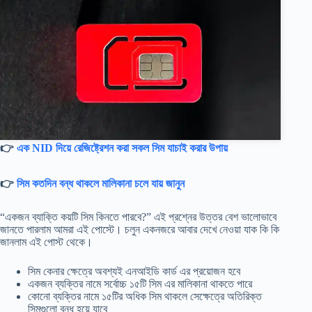
👉
এক NID দিয়ে রেজিষ্ট্রেশন করা সকল সিম যাচাই করার উপায়
👉
সিম কতদিন বন্ধ থাকলে মালিকানা চলে যায় জানুন
“একজন ব্যাক্তি কয়টি সিম কিনতে পারবে?” এই প্রশ্নের উত্তর বেশ ভালোভাবে
জানতে পারলাম আমরা এই পোস্টে। চলুন একনজরে আবার দেখে নেওয়া যাক কি কি
জানলাম এই পোস্ট থেকে।
সিম কেনার ক্ষেত্রে অবশ্যই এনআইডি কার্ড এর প্রয়োজন হবে
একজন ব্যক্তির নামে সর্বোচ্চ ১৫টি সিম এর মালিকানা থাকতে পারে
কোনো ব্যক্তির নামে ১৫টির অধিক সিম থাকলে সেক্ষেত্রে অতিরিক্ত
সিমগুলো বন্ধ হয়ে যাবে