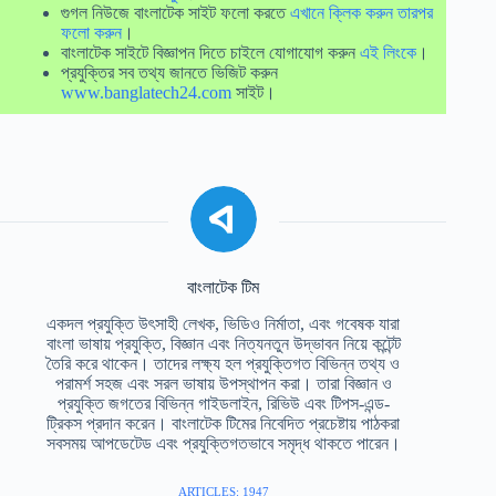
গুগল নিউজে বাংলাটেক সাইট ফলো করতে
এখানে ক্লিক করুন তারপর
ফলো করুন
।
বাংলাটেক সাইটে বিজ্ঞাপন দিতে চাইলে যোগাযোগ করুন
এই লিংকে
।
প্রযুক্তির সব তথ্য জানতে ভিজিট করুন
www.banglatech24.com
সাইট।
বাংলাটেক টিম
একদল প্রযুক্তি উৎসাহী লেখক, ভিডিও নির্মাতা, এবং গবেষক যারা
বাংলা ভাষায় প্রযুক্তি, বিজ্ঞান এবং নিত্যনতুন উদ্ভাবন নিয়ে কন্টেন্ট
তৈরি করে থাকেন। তাদের লক্ষ্য হল প্রযুক্তিগত বিভিন্ন তথ্য ও
পরামর্শ সহজ এবং সরল ভাষায় উপস্থাপন করা। তারা বিজ্ঞান ও
প্রযুক্তি জগতের বিভিন্ন গাইডলাইন, রিভিউ এবং টিপস-এন্ড-
ট্রিকস প্রদান করেন। বাংলাটেক টিমের নিবেদিত প্রচেষ্টায় পাঠকরা
সবসময় আপডেটেড এবং প্রযুক্তিগতভাবে সমৃদ্ধ থাকতে পারেন।
ARTICLES: 1947