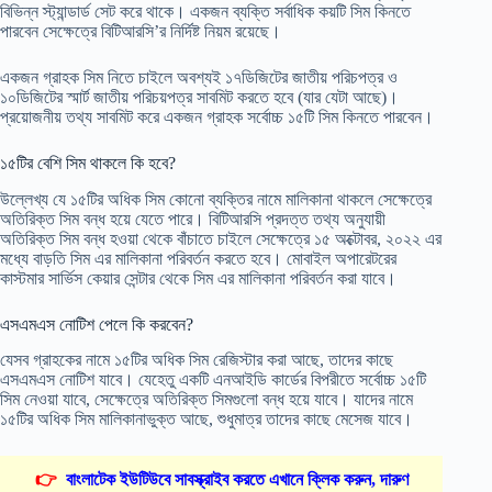
বিভিন্ন স্ট্যান্ডার্ড সেট করে থাকে। একজন ব্যক্তি সর্বাধিক কয়টি সিম কিনতে
পারবেন সেক্ষেত্রে বিটিআরসি’র নির্দিষ্ট নিয়ম রয়েছে।
একজন গ্রাহক সিম নিতে চাইলে অবশ্যই ১৭ডিজিটের জাতীয় পরিচপত্র ও
১০ডিজিটের স্মার্ট জাতীয় পরিচয়পত্র সাবমিট করতে হবে (যার যেটা আছে)।
প্রয়োজনীয় তথ্য সাবমিট করে একজন গ্রাহক সর্বোচ্চ ১৫টি সিম কিনতে পারবেন।
১৫টির বেশি সিম থাকলে কি হবে?
উল্লেখ্য যে ১৫টির অধিক সিম কোনো ব্যক্তির নামে মালিকানা থাকলে সেক্ষেত্রে
অতিরিক্ত সিম বন্ধ হয়ে যেতে পারে। বিটিআরসি প্রদত্ত তথ্য অনুযায়ী
অতিরিক্ত সিম বন্ধ হওয়া থেকে বাঁচাতে চাইলে সেক্ষেত্রে ১৫ অক্টোবর, ২০২২ এর
মধ্যে বাড়তি সিম এর মালিকানা পরিবর্তন করতে হবে। মোবাইল অপারেটরের
কাস্টমার সার্ভিস কেয়ার সেন্টার থেকে সিম এর মালিকানা পরিবর্তন করা যাবে।
এসএমএস নোটিশ পেলে কি করবেন?
যেসব গ্রাহকের নামে ১৫টির অধিক সিম রেজিস্টার করা আছে, তাদের কাছে
এসএমএস নোটিশ যাবে। যেহেতু একটি এনআইডি কার্ডের বিপরীতে সর্বোচ্চ ১৫টি
সিম নেওয়া যাবে, সেক্ষেত্রে অতিরিক্ত সিমগুলো বন্ধ হয়ে যাবে। যাদের নামে
১৫টির অধিক সিম মালিকানাভুক্ত আছে, শুধুমাত্র তাদের কাছে মেসেজ যাবে।
👉
বাংলাটেক ইউটিউবে সাবস্ক্রাইব করতে এখানে ক্লিক করুন, দারুণ