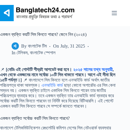
Skip
to
content
একজন ব্যক্তি কয়টি সিম কিনতে পারবে? জেনে নিন (২০২৪)
By
বাংলাটেক টিম
On
July, 31 2025
In
টেলিকম
,
বাংলাটেক স্পেশাল
📌
[নোটঃ এই পোস্টটি শীঘ্রই আপডেট করা হবে।
২০২৫ সালের তথ্য অনুযায়ী
,
এখন থেকে একজনের নামে সর্বোচ্চ ১০টি সিম থাকতে পারবে। আগে এই সীমা ছিল
১৫টি পর্যন্ত।]
📌 বাংলাদেশে সিম কিনতে হলে এনআইডি কার্ড অর্থাৎ জাতীয়
পরিচয়পত্র থাকা আবশ্যক।
এনআইডি কার্ড
ছাড়া কোনো অপারেটর এর সিম কেনা
সম্ভব নয়। একজন ব্যক্তি চাইলে একাধিক সিম কিনতে পারেন তার জাতীয়
পরিচয়পত্র ব্যবহার করে। তবে একজন ব্যক্তি তার এনআইডি কার্ড ব্যবহার করে
সর্বোচ্চ কয়টি সিম কিনতে পারবেন তা নির্দিষ্ট করে দিয়েছে বিটিআরসি। এই পোস্টে
একজন কয়টি সিম কিনতে পারবে সে সম্পর্কে জানতে পারবেন।
একজন ব্যাক্তি সর্বোচ্চ কয়টি সিম কিনতে পারবে?
বাংলাদেশ টেলিকমিউনিকেশন রেগুলেটরি কমিশন দেশের সিম নেটওয়ার্ক ব্যবস্থার