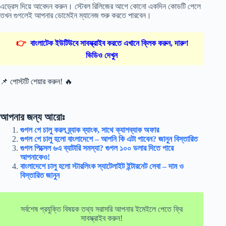
এড্রেস দিয়ে আবেদন করুন। স্টেবল রিলিজের আগে কোনো একদিন কোডটি পেলে
তখন গুগলেই আপনার ডোমেইন ম্যানেজ শুরু করতে পারবেন।
👉
বাংলাটেক ইউটিউবে সাবস্ক্রাইব করতে এখানে ক্লিক করুন, দারুণ
ভিডিও দেখুন
📌 পোস্টটি শেয়ার করুন! 🔥
আপনার জন্য আরোঃ
গুগল পে চালু করল ব্র্যাক ব্যাংক, সাথে ক্যাশব্যাক অফার
গুগল পে চালু হলো বাংলাদেশে – আপনি কি এটা পাবেন? জানুন বিস্তারিত
গুগল পিক্সেল ৬এ ব্যাটারি সমস্যা? গুগল ১০০ ডলার দিতে পারে
আপনাকেও!
বাংলাদেশে চালু হলো স্টারলিংক স্যাটেলাইট ইন্টারনেট সেবা – দাম ও
বিস্তারিত জানুন
সর্বশেষ প্রযুক্তি বিষয়ক তথ্য সরাসরি আপনার ইমেইলে পেতে ফ্রি
সাবস্ক্রাইব করুন!