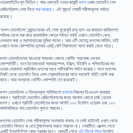
ওয়েবসাইটের মূল ভিত্তি। আর এজন্যই ওয়েব জায়ান্ট
গুগল
এবার ডোমেইন নেম
রেজিস্ট্রেশন সেবা দিতে
শুরু করেছে।
এই মুহুর্তে সেবাটি পরীক্ষামূলক পর্যায়ে
রয়েছে।
‘গুগল ডোমেইনস’ ব্র্যান্ডনেমের এই সেবা পুরোপুরি চালু হলে এর মাধ্যমে ব্যক্তিগত
পরিসর থেকে শুরু করে ব্যবসায়িক ক্ষেত্র পর্যন্ত সবাই এখানে ডোমেইন কেনা,
দেখভাল করা ও স্থানান্তরের সুবিধা পাবেন। আর এটি যেহেতু গুগলের সার্ভিস, তাই
এখানে অন্য কোম্পানির তুলনায় একটু বেশি নিরাপত্তা আশা করাই যেতে পারে।
গুগল ডোমেইনসের আওতায় সম্ভবত কোনো হোস্টিং প্যাকেজ দেবেনা
কোম্পানিটি। তবে ইতোমধ্যেই স্কয়ারস্পেস, উইক্স, উইবলি ও শপিফাইয়ের মত
ওয়েব সেবাদাতা প্রতিষ্ঠান গুগলের সাথে পার্টনারশিপ সাইন করেছে। ফলে গুগলের
নিকট থেকে ডোমেইন নিয়ে এসব প্রোভাইডারের সাথে সহজেই সাইট হোস্ট করা
যাবে। আর অন্যান্য হোস্টিং কোম্পানি তো রয়েছেই।
গুগল ডোমেইনস এ নিবন্ধনকৃত সাইটগুলো
গুগলের
নিজস্ব ডিএনএস ব্যবহার
করবে। প্রাইভেট ডোমেইন রেজিস্ট্রেশনের জন্য আলাদা কোনো চার্জ নেবেনা
গুগল। এখানে প্রতিটি ডোমেইনের জন্য আপনি ১০০ ইমেইল এড্রেস এবং ১০০
কাস্টমাইজড সাব ডোমেইন খুলতে পারবেন।
গুগলের ডোমেইন সেবা পরীক্ষামূলক অবস্থায় থাকায় যে কেউ চাইলেই এখান থেকে
ডোমেইন কিনতে বা এতে ট্র্যানসফার করতে পারবেন না। সেবাটিতে এক্সেস পেতে
একটি ইনভাইটেশন কোড দরকার হবে। কোডটি পেতে
এই লিংকে গিয়ে
ইমেইল