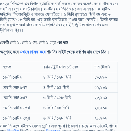
৫০২০ মিলিএম্প এর বিশাল ব্যাটারিকে চার্জ করতে ফোনের বক্সেই দেওয়া থাকবে ৩৩
ওয়াট এর সুপার ফাস্ট চার্জার। সফটওয়্যার ভিত্তিক ফেস আনলক এবং সাইড
মাউন্টেড ফিংগারপ্রিন্ট ও থাকছে ফোনটিতে। ৬ জিবি র‍্যাম/৬৪ জিবি রম এবং ৬
জিবি র‍্যাম/১২৮ জিবি রম- এই দুইটি ভ্যারিয়েন্টে পাওয়া যাবে ফোনটি। তিনটি কালার
ভ্যারিয়েন্টে পাওয়া যাবে ফোনটি- গ্লেসিয়ার হোয়াইট, ইন্টেলেস্টেলার গ্রে এবং
ট্রপিকাল গ্রিন।
রেডমি নোট ৯, নোট ৯এস, নোট ৯ প্রো এর দাম
অনুগ্রহ করে
এখানে ক্লিক করে
শাওমির সাইট থেকে সর্বশেষ দাম দেখে নিন।
মডেল
র‍্যাম / ইন্টারনাল স্টোরেজ
দাম (টাকা)
রেডমি নোট ৯
৪ জিবি / ১২৮ জিবি
১৯,৯৯৯
রেডমি নোট ৯এস
৪ জিবি / ৬৪ জিবি
২২,৯৯৯
রেডমি নোট ৯এস
৬ জিবি / ১২৮ জিবি
২৫,৯৯৯
রেডমি নোট ৯ প্রো
৬ জিবি / ৬৪ জিবি
২৬,৯৯৯
রেডমি নোট ৯ প্রো
৬ জিবি / ১২৮ জিবি
২৮,৯৯৯
সকল মি অথোরাইজড সেলস সেন্টার এবং খুচরা বিক্রেতার কাছে আজ থেকেই পাওয়া