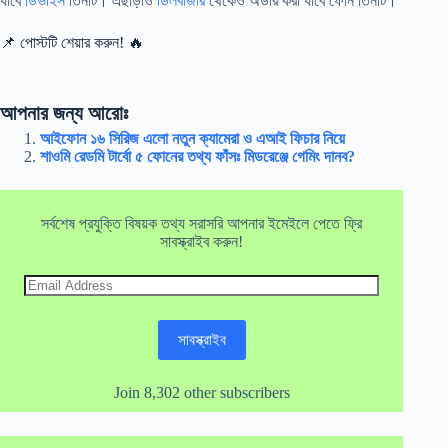
যাবে
ডিভাইস
তিনটি। এছাড়াও
ডিলবাজার
থেকেও অর্ডার করা যাবে ফোন তিনটি।
📌 পোস্টটি শেয়ার করুন! 🔥
আপনার জন্য আরোঃ
আইফোন ১৬ সিরিজ এলো নতুন ক্যামেরা ও এআই ফিচার নিয়ে
শাওমি রেডমি টার্বো ৫ ফোনের তথ্য ফাঁসঃ মিডরেঞ্জে গেমিং দানব?
সর্বশেষ প্রযুক্তি বিষয়ক তথ্য সরাসরি আপনার ইমেইলে পেতে ফ্রি
সাবস্ক্রাইব করুন!
Email
Address
সাবস্ক্রাইব
Join 8,302 other subscribers