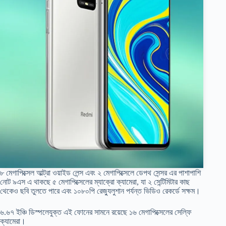
৮ মেগাপিক্সেল আল্ট্রা ওয়াইড লেন্স এবং ২ মেগাপিক্সেলে ডেপথ সেন্সর এর পাশাপাশি
নোট ৯এস এ থাকছে ৫ মেগাপিক্সেলের ম্যাক্রো ক্যামেরা, যা ২ সেন্টিমিটার কাছ
থেকেও ছবি তুলতে পারে এবং ১০৮০পি রেজ্যুলুশান পর্যন্ত ভিডিও রেকর্ডে সক্ষম।
৬.৬৭ ইঞ্চি ডিস্পলেযুক্ত এই ফোনের সামনে রয়েছে ১৬ মেগাপিক্সেলের সেল্ফি
ক্যামেরা।