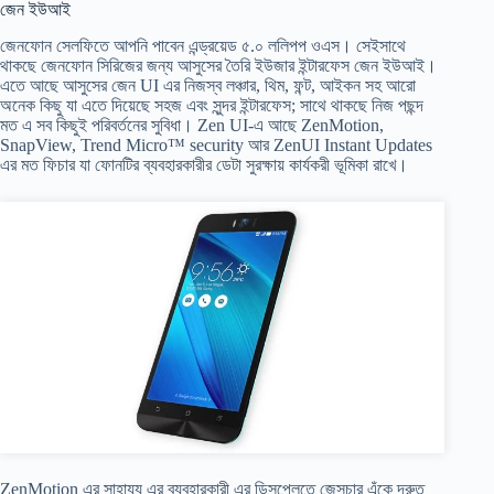
জেন ইউআই
জেনফোন সেলফিতে আপনি পাবেন এন্ড্রয়েড ৫.০ ললিপপ ওএস। সেইসাথে
থাকছে জেনফোন সিরিজের জন্য আসুসের তৈরি ইউজার ইন্টারফেস জেন ইউআই।
এতে আছে আসুসের জেন UI এর নিজস্ব লঞ্চার, থিম, ফন্ট, আইকন সহ আরো
অনেক কিছু যা এতে দিয়েছে সহজ এবং সুন্দর ইন্টারফেস; সাথে থাকছে নিজ পছন্দ
মত এ সব কিছুই পরিবর্তনের সুবিধা। Zen UI-এ আছে ZenMotion,
SnapView, Trend Micro™ security আর ZenUI Instant Updates
এর মত ফিচার যা ফোনটির ব্যবহারকারীর ডেটা সুরক্ষায় কার্যকরী ভূমিকা রাখে।
ZenMotion এর সাহায্য এর ব্যবহারকারী এর ডিসপ্লেতে জেসচার এঁকে দ্রুত