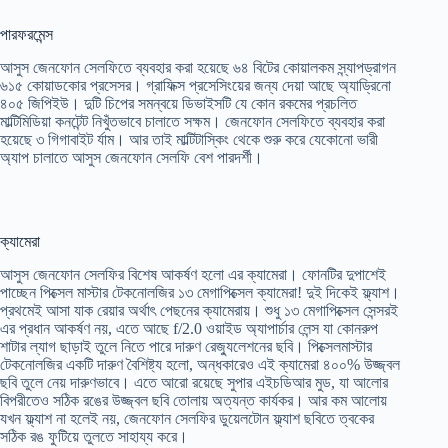
পারফরমেন্স
আসুস জেনফোন সেলফিতে ব্যবহার করা হয়েছে ৬৪ বিটের কোয়ালকম স্ন্যাপড্রাগন
৬১৫ কোয়াডকোর প্রসেসর। গ্রাফিক্স প্রসেসিংয়ের জন্য দেয়া আছে অ্যাড্রিনো
৪০৫ জিপিইউ। দুটি চিপের সমন্বয়ে ডিভাইসটি যে কোন রকমের প্রচলিত
মাল্টিমিডিয়া কনটেন্ট নিখুঁতভাবে চালাতে সক্ষম। জেনফোন সেলফিতে ব্যবহার করা
হয়েছে ৩ গিগাবাইট র্যাম। আর তাই মাল্টিটাস্কিং থেকে শুরু করে যেকোনো ভারী
অ্যাপ চালাতে আসুস জেনফোন সেলফি বেশ পারদর্শী।
ক্যামেরা
আসুস জেনফোন সেলফির বিশেষ আকর্ষণ হলো এর ক্যামেরা। ফোনটির দুপাশেই
পাচ্ছেন পিক্সেল মাস্টার টেকনোলজির ১৩ মেগাপিক্সেল ক্যামেরা! দুই দিকেই ফ্ল্যাশ।
প্রথমেই আসা যাক রেয়ার অর্থাৎ পেছনের ক্যামেরায়। শুধু ১৩ মেগাপিক্সেল সেন্সরই
এর প্রধান আকর্ষণ নয়, এতে আছে f/2.0 ওয়াইড অ্যাপার্চার লেন্স যা কোনরুপ
শাটার ল্যাগ ছাড়াই তুলে নিতে পারে দারুণ রেজ্যুলেশনের ছবি। পিক্সেলমাস্টার
টেকনোলজির একটি দারুণ বৈশিষ্ট্য হলো, অন্ধকারেও এই ক্যামেরা ৪০০% উজ্জ্বল
ছবি তুলে নেয় দারুণভাবে। এতে আরো রয়েছে সুপার এইচডিআর মুড, যা আলোর
বিপরীতেও সঠিক রঙের উজ্জ্বল ছবি তোলায় অত্যন্ত কার্যকর। আর কম আলোয়
যখন ফ্ল্যাশ না হলেই নয়, জেনফোন সেলফির ডুয়েলটোন ফ্ল্যাশ ছবিতে ত্বকের
সঠিক রঙ ফুটিয়ে তুলতে সাহায্য করে।