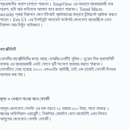
প্রয়োজনীয় অ্যাপ চালাতে পারবেন। SnapView এর মাধ্যমে ব্যবহারকারী তার
অ্যাপ, ছবি আর ফাইলকে আলাদা করে রাখতে পারবেন। Trend Micro
security দ্বারা নিরাপদে জেন ইউআই ব্রাউজারের মাধ্যমে ইন্টারনেট ব্রাউজ করতে
পারেন। Zen UI -এর ইনস্ট্যান্ট আপডেট সর্বোপরি জেনফোন ব্যবহারীকে দেবে
নিরাপদ আর নিখুঁত অভিজ্ঞতা।
কানেক্টিভিটি
ফোনটির কানেক্টিভিটির জন্য আছে ফোরজি/এলটিই সুবিধা। ডুয়েল সিম ক্যাপাসিটি
থাকায় এর ব্যবহারকারী একই ফোনে দুটি সংযোগ ব্যবহার করতে পারবেন।
ফোনটিতে দেয়া হয়েছে ৩০০০ এমএএইচ ব্যাটারী, তাই এক চার্জেই ফোনটি দিনভর
ব্যবহার করা যায়।
মূল্য ও যেখানে পাওয়া যাবে ফোনটি
আসুস জেনফোন সেলফি এর দাম পড়বে ২২ হাজার ৩০০ টাকা, সাথে থাকছে ১
বছরের অফিসিয়াল ওয়ারেন্টি। নিকটস্থ মোবাইল ফোন মার্কেটেই এখন মিলবে
আসুসের জেনফোন সেলফি ফোনটি।