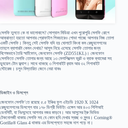
সেলফি তুলতে কে না ভালোবাসে? সোশ্যাল মিডিয়া এখন পুরোপুরি সেলফি রোগে
আক্রান্ত! হয়তো আপনার প্রোফাইল পিকচারেও শোভা পাচ্ছে আপনার নিজ তোলা
একটি সেলফি। কিন্তু সেই সেলফি যদি হয় ঘোলাটে কিংবা কম রেজ্যুলেশনের
তাহলে ব্যাপারটা কেমন দেখায়? আসুস নিয়ে এসেছে সেলফি তোলার জন্য
বিশেষভাবে তৈরি স্মার্টফোন, জেনফোন সেলফি (ZD551KL)। জেনফোন
সেলফিতে সেলফি তোলার জন্য আছে ১৩ মেগাপিক্সেল ফ্রন্ট ও ব্যাক ক্যামেরা সহ
ড্যুয়েল টোন ফ্ল্যাশ। সাথে থাকছে ৩ গিগাবাইট র‍্যাম আর ৩২ গিগাবাইট
স্টোরেজ। চলুন বিস্তারিত জেনে নেয়া যাকঃ
ডিজাইন ও ডিসপ্লে
জেনফোন সেলফি’তে রয়েছে ৫.৫ ইঞ্চির ফুল এইচডি 1920 X 1024
রেজ্যুলেশনের ডিসপ্লে যার ১৭৮ ডিগ্রী ভিউইং এঙ্গেল আর ৪০৩ পিপিআই
ডেনসিটি, যা নিঃসন্দেহে আপনার নজর কাড়বে। আর আসুসের ট্রু ভিভিড
টেকনোলজী থাকায় সেলফি সহ যে কোন ছবি দেখায় স্বচ্ছ ও সুন্দর। Corning®
Gorilla® Glass 4 থাকায় এর ডিসপ্লেতে সহজে দাগ পড়ে না।