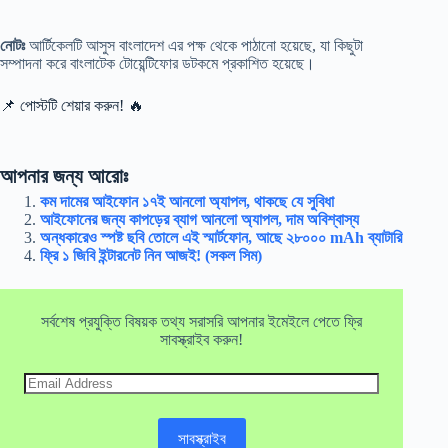
নোটঃ
আর্টিকেলটি আসুস বাংলাদেশ এর পক্ষ থেকে পাঠানো হয়েছে, যা কিছুটা
সম্পাদনা করে বাংলাটেক টোয়েন্টিফোর ডটকমে প্রকাশিত হয়েছে।
📌 পোস্টটি শেয়ার করুন! 🔥
আপনার জন্য আরোঃ
কম দামের আইফোন ১৭ই আনলো অ্যাপল, থাকছে যে সুবিধা
আইফোনের জন্য কাপড়ের ব্যাগ আনলো অ্যাপল, দাম অবিশ্বাস্য
অন্ধকারেও স্পষ্ট ছবি তোলে এই স্মার্টফোন, আছে ২৮০০০ mAh ব্যাটারি
ফ্রি ১ জিবি ইন্টারনেট নিন আজই! (সকল সিম)
সর্বশেষ প্রযুক্তি বিষয়ক তথ্য সরাসরি আপনার ইমেইলে পেতে ফ্রি
সাবস্ক্রাইব করুন!
Email
Address
সাবস্ক্রাইব