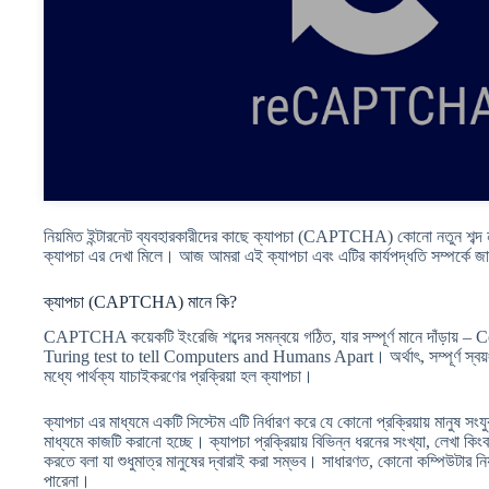
নিয়মিত ইন্টারনেট ব্যবহারকারীদের কাছে ক্যাপচা (CAPTCHA) কোনো নতুন শব্দ
ক্যাপচা এর দেখা মিলে। আজ আমরা এই ক্যাপচা এবং এটির কার্যপদ্ধতি সম্পর্কে 
ক্যাপচা (CAPTCHA) মানে কি?
CAPTCHA কয়েকটি ইংরেজি শব্দের সমন্বয়ে গঠিত, যার সম্পূর্ণ মানে দাঁড়ায
Turing test to tell Computers and Humans Apart। অর্থাৎ, সম্পূর্ণ স্বয়ংক
মধ্যে পার্থক্য যাচাইকরণের প্রক্রিয়া হল ক্যাপচা।
ক্যাপচা এর মাধ্যমে একটি সিস্টেম এটি নির্ধারণ করে যে কোনো প্রক্রিয়ায় মানুষ 
মাধ্যমে কাজটি করানো হচ্ছে। ক্যাপচা প্রক্রিয়ায় বিভিন্ন ধরনের সংখ্যা, লেখা কি
করতে বলা যা শুধুমাত্র মানুষের দ্বারাই করা সম্ভব। সাধারণত, কোনো কম্পিউটার নিয়
পারেনা।