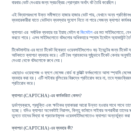
বারবার ভোট দেওয়ার জন্য স্বয়ংক্রিয় প্রোগ্রাম অর্থাৎ বট তৈরি করেছিল।
এই বিদ্যালয়গুলো উক্ত সমীক্ষাতে হাজার হাজার ভোট পায়, যেখানে অন্য প্রতিষ্ঠা
ব্যবহারকারীরা যাতে ভোটদান ব্যবস্থার সুযোগ নিতে না পারে সেজন্য ক্যাপচা কার্যক
ক্যাপচা এর সর্বাধিক ব্যবহার হয় ইয়াহু মেইল বা
জিমেইল
এর মত সাইটগুলোতে, যেখানে
করতে পারে। এসব সাইটগুলোতে বটগুলোর অধিকহারে স্প্যাম ইমেইল অ্যাকাউন্ট তৈরীর
টিকেটমাস্টার এর মতো টিকেট বিক্রেতা ওয়েবসাইটগুলোও বড় ইভেন্টের জন্য টিকেট 
আটকাতে ক্যাপচা ব্যবহার করে। এটি বৈধ গ্রাহকদের সুষ্ঠুভাবে টিকেট কেনার অনুমতি
দেওয়া থেকে বটগুলোকে রুখে দেয়।
এছাড়াও ওয়েবপেজ ও ব্লগে মেসেজ বোর্ড বা কন্টাক্ট ফর্মগুলোতে আসা স্প্যামি মেস
ব্যবহার করা হয়। এটি সাইবার বুলিংয়ের বিরুদ্ধে প্রতিরোধ করে না, তবে স্বয়ংক্র
প্রতিরোধ করে।
ক্যাপচা (CAPTCHA) এর কার্যকরিতা কেমন?
দুর্ভাগ্যক্রমে, প্রযুক্তি এবং ক্ষতিকর হ্যাকাররা আরো উন্নত হওয়ার সাথে সাথে ত
হচ্ছে। যদিও ক্যাপচা অনেকটাই নিরাপদ, কিন্তু বর্তমানে সাইবার অপরাধীরা তাদের 
তুলতে তাদের মিথ্যা বা প্রতারণামূলক ওয়েবসাইটগুলোতেও ক্যাপচা অন্তর্ভুক্ত করা
ক্যাপচা (CAPTCHA) এর ব্যবহার কী?