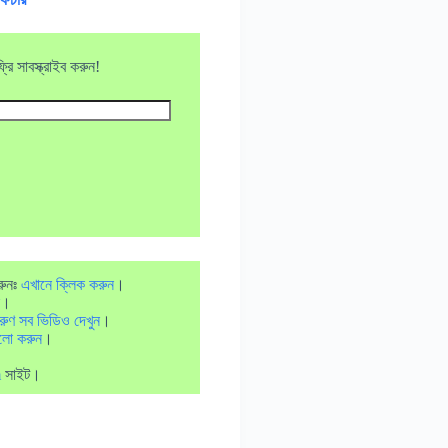
ি সাবস্ক্রাইব করুন!
রুনঃ
এখানে ক্লিক করুন
।
।
রুণ সব ভিডিও দেখুন
।
লো করুন
।
m
সাইট।