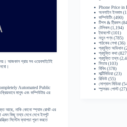
Phone Price in
অনলাইন ইনকাম
(1
কম্পিউটিং
(490)
টিপস & ট্রিকস
(84
টেলিকম
(1,194)
ট্যাবলেট
(101)
নতুন পণ্য
(785)
পাঠকের লেখা
(36)
প্রযুক্তি অভিধান
(
প্রযুক্তি কথা
(827
প্রযুক্তি তথ্য
(2,4
 নয়। আজকাল প্রায় সব ওয়েবসাইটেই
ফিচার
(103)
জানবো।
বিবিধ
(378)
মাল্টিমিডিয়া
(23)
রিভিউ
(55)
সোশ্যাল মিডিয়া
(5
় – Completely Automated Public
স্পন্সরড পোস্ট
(27
্রিয়ভাবে মানুষ এবং কম্পিউটার এর
সংযুক্ত আছে, নাকি কোনো স্প্যাম রোবট এর
ংবা এমন কিছু তথ্য দেখে দেখে ইনপুট
ন্ত্রিত সিস্টেম ক্যাপচা পূরণ করতে