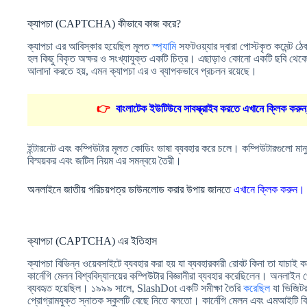
ক্যাপচা (CAPTCHA) কীভাবে কাজ করে?
ক্যাপচা এর আবিস্কার হয়েছিল মূলত
স্প্যামি
সফটওয়্যার দ্বারা পোস্টকৃত কমেন্ট ঠ
হল কিছু বিকৃত অক্ষর ও সংখ্যাযুক্ত একটি চিত্র। এছাড়াও কোনো একটি ছবি থেকে ন
আলাদা করতে হয়, এমন ক্যাপচা এর ও ব্যাপকভাবে প্রচলন রয়েছে।
👉
বাংলাটেক ইউটিউবে সাবস্ক্রাইব করতে এখানে ক্লিক করুন
ইন্টারনেট এবং কম্পিউটার মূলত কোডিং ভাষা ব্যবহার করে চলে। কম্পিউটারগুলো মানু
বিস্ময়কর এবং জটিল নিয়ম এর সমন্বয়ে তৈরী।
অনলাইনে জাতীয় পরিচয়পত্র ডাউনলোড করার উপায় জানতে
এখানে ক্লিক করুন।
ক্যাপচা (CAPTCHA) এর ইতিহাস
ক্যাপচা বিভিন্ন ওয়েবসাইটে ব্যবহার করা হয় যা ব্যবহারকারী রোবট কিনা তা যাচাই
কার্নেগি মেলন বিশ্ববিদ্যালয়ের কম্পিউটার বিজ্ঞানীরা ব্যবহার করেছিলেন। অনলাইন
ব্যবহৃত হয়েছিল। ১৯৯৯ সালে, SlashDot একটি সমীক্ষা তৈরি
করেছিল
যা ভিজিটরদ
প্রোগ্রামযুক্ত স্নাতক স্কুলটি বেছে নিতে বলতো। কার্নেগি মেলন এবং এমআইটি বিশ্বব