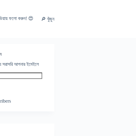
ডিয়ায় ফলো করুন! 😍
🔎 খুঁজুন
ন
থ্য সরাসরি আপনার ইমেইলে
ribers