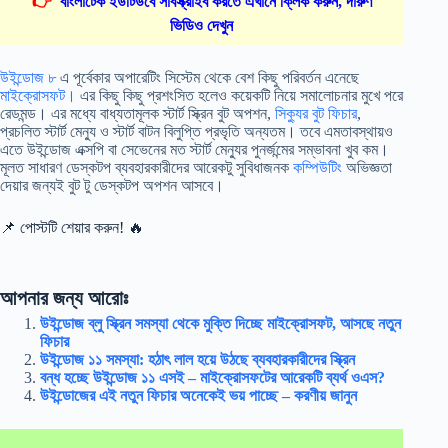
👉
বাংলাটেক ইউটিউবে সাবস্ক্রাইব করতে এখানে ক্লিক করুন, দারুণ
ভিডিও দেখুন
উইন্ডোজ ৮
এ পূর্বেকার অপারেটিং সিস্টেম থেকে বেশ কিছু পরিবর্তন এনেছে
মাইক্রোসফট।
এর কিছু কিছু প্রশংসিত হলেও কয়েকটি নিয়ে সমালোচনার মুখে পরে
রেডমন্ড। এর মধ্যে বাধ্যতামূলক স্টার্ট স্ক্রিন বুট অপশন,
সিক্যুর বুট ফিচার
,
প্রচলিত স্টার্ট মেন্যু ও স্টার্ট বাটন বিলুপ্তি প্রভৃতি অন্যতম। তবে এমতাবস্থায়ও
এতে উইন্ডোজ এক্সপি বা সেভেনের মত স্টার্ট মেন্যুর পুনর্জন্মের সম্ভাবনা খুব কম।
মূলত সাধারণ ডেস্কটপ ব্যবহারকারীদের আরেকটু সুবিধাজনক
কম্পিউটিং
অভিজ্ঞতা
দেয়ার জন্যই বুট টু ডেস্কটপ অপশন আসবে।
📌 পোস্টটি শেয়ার করুন! 🔥
আপনার জন্য আরোঃ
উইন্ডোজ ব্লু স্ক্রিন সমস্যা থেকে মুক্তি দিচ্ছে মাইক্রোসফট, আসছে নতুন
ফিচার
উইন্ডোজ ১১ সমস্যা: হঠাৎ লাল হয়ে উঠছে ব্যবহারকারীদের স্ক্রিন
বন্ধ হচ্ছে উইন্ডোজ ১১ এসই – মাইক্রোসফটের আরেকটি ব্যর্থ ওএস?
উইন্ডোজের এই নতুন ফিচার অনেকেই ভয় পাচ্ছে – করণীয় জানুন