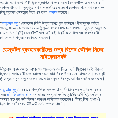
হওয়ার সাথে সাথে স্টার্ট স্ক্রিন প্রদর্শিত না হয়ে সরাসরি ডেস্কটপে চলে যাওয়ার
অপশন থাকবে। প্রযুক্তি সাইট দি ভার্জ রেডমন্ডের পরিকল্পনার সাথে পরিচিত এমন
কিছু সূত্রের রেফারেন্স দিয়ে এই তথ্য
প্রকাশ
করেছে।
“
উইন্ডোজ ব্লু
” কোডনেম বিশিষ্ট উক্ত আপগ্রেড বর্তমানে পরীক্ষামূলক পর্যায়ে
আছে, যা কয়েক মাসের মধ্যেই উন্মুক্ত হওয়ার সম্ভাবনা রয়েছে। চূড়ান্ত উইন্ডোজ
৮.১ ভার্সনে “বুট টু ডেস্কটপ” অপশনটি বাই ডিফল্ট অফ থাকলেও ব্যবহারকারী
চাইলে এটি সক্রিয় করে নিতে পারবেন।
ডেস্কটপ ব্যবহারকারীদের জন্য বিশেষ কৌশল নিচ্ছে
মাইক্রোসফট
উইন্ডোজ এইট বাজারে আসার পর অনেকেই এর ডিফল্ট স্টার্ট স্ক্রিনের প্রতি বিরক্ত
ছিলেন। অথচ এটি বন্ধ করারও কোন অফিসিয়াল উপায় দেয়া হচ্ছিল না। তবে বুট
টু ডেস্কটপ মুড চালু থাকলেও ওএসটির নতুন চার্ম মেন্যু আগের মতই কাজ করবে।
উইন্ডোজ ব্লু
(৮.১) এর সাম্প্রতিক লিক হওয়া ভার্সন নিয়ে পরীক্ষা-নিরীক্ষা করার
সময়
মাই ডিজিটাল লাইফ
ফোরামের সদস্যরা সফটওয়্যারটির রেজিস্ট্রি সেটিংসে
“ক্যান সাপ্রেস স্টার্ট স্ক্রিন” অপশন আবিষ্কার করেছেন। কিন্তু লিক হওয়া ঐ
বিল্ডে ফিচারটির কোন ইউআই ভার্সন পাওয়া যায়নি।