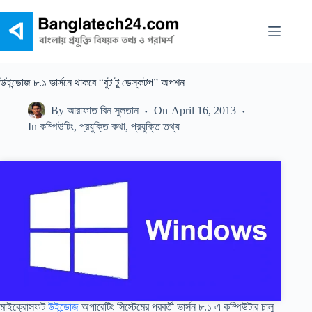
Skip
to
content
উইন্ডোজ ৮.১ ভার্সনে থাকবে “বুট টু ডেস্কটপ” অপশন
By
আরাফাত বিন সুলতান
On
April 16, 2013
In
কম্পিউটিং
,
প্রযুক্তি কথা
,
প্রযুক্তি তথ্য
মাইক্রোসফট
উইন্ডোজ
অপারেটিং সিস্টেমের পরবর্তী ভার্সন ৮.১ এ কম্পিউটার চালু