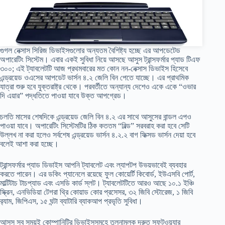
গুগল নেক্সাস সিরিজ ডিভাইসগুলোর অন্যতম বৈশিষ্ট্য হচ্ছে এর আপডেটেড
অপারেটিং সিস্টেম। এবার একই সুবিধা নিয়ে আসছে আসুস ট্রান্সফর্মার প্যাড টিএফ
৩০০; এই ট্যাবলেটটি আজ প্রথমবারের মত কোন নন-নেক্সাস ডিভাইস হিসেবে
এন্ড্রয়েড ওএসের আপডেট ভার্সন ৪.২ জেলি বিন পেতে যাচ্ছে। এর প্রাথমিক
যাত্রা শুরু হবে যুক্তরাষ্ট্র থেকে। পরবর্তীতে অন্যান্য দেশেও একে একে “ওভার
দি এয়ার” পদ্ধতিতে পাওয়া যাবে উক্ত আপগ্রেড।
চলতি মাসের শেষদিকে এন্ড্রয়েড জেলি বিন ৪.২ এর সাথে আসুসের বান্ডল এপও
পাওয়া যাবে। অপারেটিং সিস্টেমটির ঠিক কততম “বিল্ড” সরবরাহ করা হবে সেটি
উল্লখ না করা হলেও সর্বশেষ এন্ড্রয়েড ভার্সন ৪.২.২ বাগ ফিক্সড ভার্সন দেয়া হবে
বলেই আশা করা হচ্ছে।
ট্রান্সফর্মার প্যাড ডিভাইস আপনি ট্যাবলেট এবং ল্যাপটপ উভয়ভাবেই ব্যবহার
করতে পারেন। এর ডকিং প্যানেলে রয়েছে ফুল কোয়ের্টি কিবোর্ড, ইউএসবি পোর্ট,
মাল্টিটাচ টাচপ্যাড এবং এসডি কার্ড স্লট। ট্যাবলেটটিতে আরও আছে ১০.১ ইঞ্চি
স্ক্রিন, এনভিডিয়া টেগরা থ্রি কোয়াড কোর প্রসেসর, ৩২ জিবি স্টোরেজ, ১ জিবি
র‍্যাম, জিপিএস, ১৫ ঘন্টা ব্যাটারি ব্যাকআপ প্রভৃতি সুবিধা।
আসুস সব সময়ই কোম্পানিটির ডিভাইসসমূহে তুলনামূলক দ্রুত সফটওয়্যার