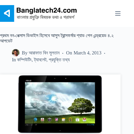
Skip
to
content
প্রথম নন-নেক্সাস ডিভাইস হিসেবে আসুস ট্রান্সফর্মার প্যাড পেল এন্ড্রয়েড ৪.২
আপডেট
By
আরাফাত বিন সুলতান
On
March 4, 2013
In
কম্পিউটিং
,
ট্যাবলেট
,
প্রযুক্তি তথ্য