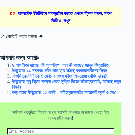
👉
বাংলাটেক ইউটিউবে সাবস্ক্রাইব করতে এখানে ক্লিক করুন, দারুণ
ভিডিও দেখুন
📌 পোস্টটি শেয়ার করুন! 🔥
আপনার জন্য আরোঃ
৯ লাখ টাকা দামের এই ল্যাপটপে এমন কী আছে? জানুন বিস্তারিত
উইন্ডোজ ১১ সমস্যা: হঠাৎ লাল হয়ে উঠছে ব্যবহারকারীদের স্ক্রিন
শাওমি রেডমি টার্বো ৫ ফোনের তথ্য ফাঁসঃ মিডরেঞ্জে গেমিং দানব?
উইন্ডোজ ব্লু স্ক্রিন সমস্যা থেকে মুক্তি দিচ্ছে মাইক্রোসফট, আসছে নতুন
ফিচার
বন্ধ হচ্ছে উইন্ডোজ ১১ এসই – মাইক্রোসফটের আরেকটি ব্যর্থ ওএস?
সর্বশেষ প্রযুক্তি বিষয়ক তথ্য সরাসরি আপনার ইমেইলে পেতে ফ্রি
সাবস্ক্রাইব করুন!
Email