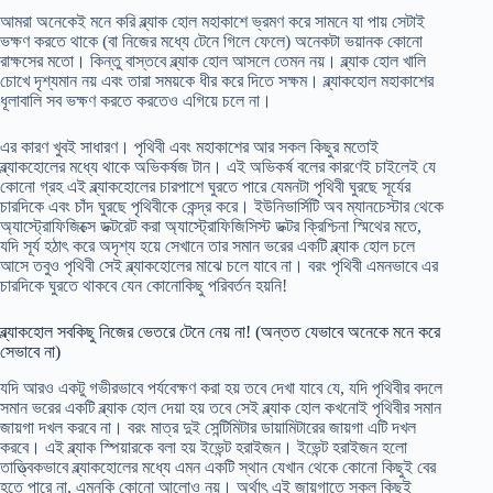
আমরা অনেকেই মনে করি ব্ল্যাক হোল মহাকাশে ভ্রমণ করে সামনে যা পায় সেটাই
ভক্ষণ করতে থাকে (বা নিজের মধ্যে টেনে গিলে ফেলে) অনেকটা ভয়ানক কোনো
রাক্ষসের মতো। কিন্তু বাস্তবে ব্ল্যাক হোল আসলে তেমন নয়। ব্ল্যাক হোল খালি
চোখে দৃশ্যমান নয় এবং তারা সময়কে ধীর করে দিতে সক্ষম। ব্ল্যাকহোল মহাকাশের
ধূলাবালি সব ভক্ষণ করতে করতেও এগিয়ে চলে না।
এর কারণ খুবই সাধারণ। পৃথিবী এবং মহাকাশের আর সকল কিছুর মতোই
ব্ল্যাকহোলের মধ্যে থাকে অভিকর্ষজ টান। এই অভিকর্ষ বলের কারণেই চাইলেই যে
কোনো গ্রহ এই ব্ল্যাকহোলের চারপাশে ঘুরতে পারে যেমনটা পৃথিবী ঘুরছে সূর্যের
চারদিকে এবং চাঁদ ঘুরছে পৃথিবীকে কেন্দ্র করে। ইউনিভার্সিটি অব ম্যানচেস্টার থেকে
অ্যাস্ট্রোফিজিক্সে ডক্টরেট করা অ্যাস্ট্রোফিজিসিস্ট ডক্টর ক্রিশ্চিনা স্মিথের মতে,
যদি সূর্য হঠাৎ করে অদৃশ্য হয়ে সেখানে তার সমান ভরের একটি ব্ল্যাক হোল চলে
আসে তবুও পৃথিবী সেই ব্ল্যাকহোলের মাঝে চলে যাবে না। বরং পৃথিবী এমনভাবে এর
চারদিকে ঘুরতে থাকবে যেন কোনোকিছু পরিবর্তন হয়নি!
ব্ল্যাকহোল সবকিছু নিজের ভেতরে টেনে নেয় না! (অন্তত যেভাবে অনেকে মনে করে
সেভাবে না)
যদি আরও একটু গভীরভাবে পর্যবেক্ষণ করা হয় তবে দেখা যাবে যে, যদি পৃথিবীর বদলে
সমান ভরের একটি ব্ল্যাক হোল দেয়া হয় তবে সেই ব্ল্যাক হোল কখনোই পৃথিবীর সমান
জায়গা দখল করবে না। বরং মাত্র দুই সেন্টিমিটার ডায়ামিটারের জায়গা এটি দখল
করবে। এই ব্ল্যাক স্পিয়ারকে বলা হয় ইভেন্ট হরাইজন। ইভেন্ট হরাইজন হলো
তাত্ত্বিকভাবে ব্ল্যাকহোলের মধ্যে এমন একটি স্থান যেখান থেকে কোনো কিছুই বের
হতে পারে না, এমনকি কোনো আলোও নয়। অর্থাৎ এই জায়গাতে সকল কিছুই