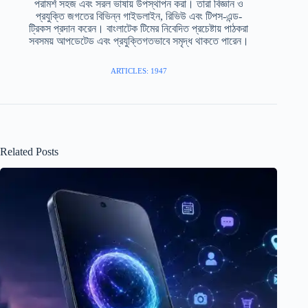
পরামর্শ সহজ এবং সরল ভাষায় উপস্থাপন করা। তারা বিজ্ঞান ও
প্রযুক্তি জগতের বিভিন্ন গাইডলাইন, রিভিউ এবং টিপস-এন্ড-
ট্রিকস প্রদান করেন। বাংলাটেক টিমের নিবেদিত প্রচেষ্টায় পাঠকরা
সবসময় আপডেটেড এবং প্রযুক্তিগতভাবে সমৃদ্ধ থাকতে পারেন।
ARTICLES: 1947
Related Posts