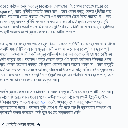
তবে ফোর্বসের তথ্য মতে ব্ল্যাকহোলের চারপাশের এই স্পেস (“curvature of
space”) প্রায় পৃথিবীর মতোই সমান হবে। তাই যেসব বস্তু একদম পৃথিবীর কাছ
দিয়ে পার হয়ে যেতে পারতো সেগুলো এই ব্ল্যাকহোল টেনে নিতে পারতো না। আর
যেসব বস্তু একদম পৃথিবীকে আঘাত করতো সেগুলো এই ব্ল্যাকহোলকে পুরোপুরি
এড়িয়ে যেতো কেননা তাকে একদম ২ সেন্টিমিটার ডায়ামিটারের মধ্যে ইভেন্ট হরাইজন
পয়েন্টে আসতে হতো ব্ল্যাক হোলের মাঝে আটকা পড়তে।
ভর হচ্ছে ব্ল্যাকহোলের ক্ষেত্রে মূল বিষয়। কেননা প্রতিটি ব্ল্যাক হোলের মাঝে থাকে
একটি সিঙ্গুলারিটি বা একদম ক্ষুদ্র একটি অংশ যা অনেক ঘনত্বপূর্ণ ভর দ্বারা পূর্ণ
থাকে। আমরা জানি একটি বস্তুর অভিকর্ষ টান বা বল ততো বেশি হয় যত বেশি হয়
সেই বস্তুর ভর। যতক্ষণ পর্যন্ত কোনো বস্তু এই ইভেন্ট হরাইজন সীমানার থেকে
দূরে থাকবে ততক্ষণ পর্যন্ত এটি ব্ল্যাক হোলের মাঝে আটকা পড়বে না। তবে বস্তুটি
এই অংশের যত কাছে চলে আসবে, বাঁচতে চাইলে তত তাড়াতাড়ি সেই বস্তুকে দূরে
সরে যেতে হবে। তবে বস্তুটি যদি ইভেন্ট হরাইজনের সীমানার মধ্যে ঢুকে পড়ে তবে
তার পক্ষে আর বের হয়ে যাওয়া সম্ভব নয়।
অর্থাৎ ব্ল্যাক হোল যে তার চারপাশের সকল বস্তুকে টেনে নেবে ব্যাপারটি এমন নয়।
কোনো বস্তুর ব্ল্যাক হোলের মধ্যে আটকা পড়তে তাকে অবশ্যই ইভেন্ট হরাইজন
সীমানার মধ্যে প্রবেশ করতে
হবে
, তবেই শুধুমাত্র সেই বস্তু আটকা পড়বে
ব্ল্যাকহোলের মাঝে। কাজেই মুভি দেখে বা বই পড়ে আপনি ব্ল্যাকহোল সম্পর্কে যে
ব্যাপারটি কল্পনা করেছেন সেটি ভুল হওয়ার সম্ভাবনাই বেশি!
📌 পোস্টটি শেয়ার করুন! 🔥