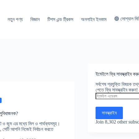
🟢 সোশ্যাল মি
নতুন পণ্য
বিজ্ঞান
টিপস এন্ড ট্রিকস
অনলাইন ইনকাম
ইমেইলে ফ্রি সাবস্ক্রাইব করু
সর্বশেষ প্রযুক্তি বিষয়ক ত
পেতে ফ্রি সাবস্ক্রাইব করুন!
ইমেইল
এড্রেস
সাবস্ক্রাইব
 সুবিধাজনক?
Join 8,302 other subsc
ট ও জুম এর মধ্যে মিল ও পার্থক্যসমূহ।
সেটি আপনি নিজেই নির্বাচন করতে