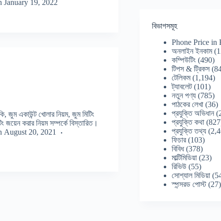
n
January 19, 2022
বিভাগসমূহ
Phone Price in
অনলাইন ইনকাম
(1
কম্পিউটিং
(490)
টিপস & ট্রিকস
(84
টেলিকম
(1,194)
ট্যাবলেট
(101)
নতুন পণ্য
(785)
পাঠকের লেখা
(36)
প্রযুক্তি অভিধান
(
ি, জুম একাউন্ট খোলার নিয়ম, জুম মিটিং
প্রযুক্তি কথা
(827
িটিং জয়েন করার নিয়ম সম্পর্কে বিস্তারিত।
প্রযুক্তি তথ্য
(2,4
n
August 20, 2021
ফিচার
(103)
বিবিধ
(378)
মাল্টিমিডিয়া
(23)
রিভিউ
(55)
সোশ্যাল মিডিয়া
(5
স্পন্সরড পোস্ট
(27