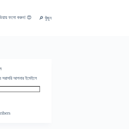
ডিয়ায় ফলো করুন! 😍
🔎 খুঁজুন
ন
থ্য সরাসরি আপনার ইমেইলে
ribers