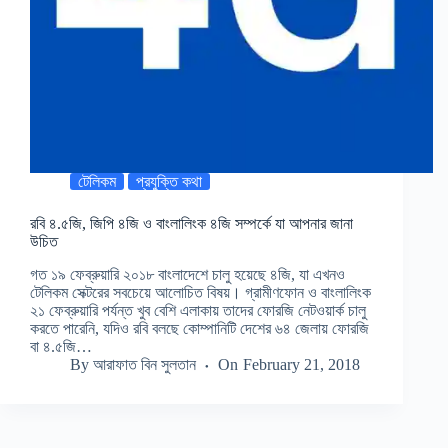
টেলিকম
প্রযুক্তি কথা
রবি ৪.৫জি, জিপি ৪জি ও বাংলালিংক ৪জি সম্পর্কে যা আপনার জানা
উচিত
গত ১৯ ফেব্রুয়ারি ২০১৮ বাংলাদেশে চালু হয়েছে ৪জি, যা এখনও
টেলিকম সেক্টরের সবচেয়ে আলোচিত বিষয়। গ্রামীণফোন ও বাংলালিংক
২১ ফেব্রুয়ারি পর্যন্ত খুব বেশি এলাকায় তাদের ফোরজি নেটওয়ার্ক চালু
করতে পারেনি, যদিও রবি বলছে কোম্পানিটি দেশের ৬৪ জেলায় ফোরজি
বা ৪.৫জি…
By
আরাফাত বিন সুলতান
On
February 21, 2018