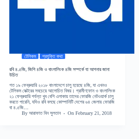
টেলিকম
প্রযুক্তি কথা
রবি ৪.৫জি, জিপি ৪জি ও বাংলালিংক ৪জি সম্পর্কে যা আপনার জানা
উচিত
গত ১৯ ফেব্রুয়ারি ২০১৮ বাংলাদেশে চালু হয়েছে ৪জি, যা এখনও
টেলিকম সেক্টরের সবচেয়ে আলোচিত বিষয়। গ্রামীণফোন ও বাংলালিংক
২১ ফেব্রুয়ারি পর্যন্ত খুব বেশি এলাকায় তাদের ফোরজি নেটওয়ার্ক চালু
করতে পারেনি, যদিও রবি বলছে কোম্পানিটি দেশের ৬৪ জেলায় ফোরজি
বা ৪.৫জি…
By
আরাফাত বিন সুলতান
On
February 21, 2018