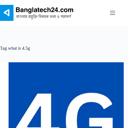
Skip
to
content
Tag
what is 4.5g