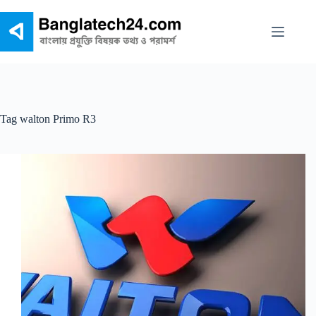
Skip
to
content
Tag
walton Primo R3