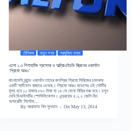
টেলিকম
নতুন পণ্য
প্রযুক্তি তথ্য
এলো ১.৩ গিগাহার্টজ প্রসেসর ও আল্ট্রাএইচডি স্ক্রিনের ওয়ালটন
‘প্রিমো আর৩’
বাংলাদেশি ব্র্যান্ড ওয়ালটন তাদের জনপ্রিয় প্রিমো সিরিজের চমৎকার
একটি স্মার্টফোন বাজারে এনেছে। প্রিমো আর৩ মডেলের এই সেটটির
মূল্য হবে ১২ হাজার ৮৯০ টাকা যা ১৪ মে থেকে বিক্রি শুরু হবে। চলুন
দেখি ডিভাইসটির স্পেসিফিকেশন। এন্ড্রয়েড ৪.২.২ জেলি বিন
অপারেটিং সিস্টেম…
By
আরাফাত বিন সুলতান
On
May 13, 2014