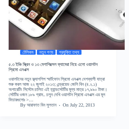
টেলিকম
নতুন পণ্য
প্রযুক্তি তথ্য
৫.৩ ইঞ্চি স্ক্রিন ও ১৩ মেগাপিক্সেল ক্যামেরা নিয়ে এলো ওয়ালটন
প্রিমো এনএক্স
ওয়ালটনের নতুন ফ্ল্যাগশিপ স্মার্টফোন প্রিমো এনএক্স দেশব্যাপী যাত্রা
শুরু করল আজ ২২ জুলাই ২০১৩; এন্ড্রয়েড জেলি বিন (৪.২.১)
অপারেটিং সিস্টেম চালিত এই হ্যান্ডসেটটির মূল্য মাত্র ১৭,৯৯০ টাকা।
সেটটির ওজন ১৮৯ গ্রাম.. চলুন দেখি ওয়ালটন প্রিমো এনএক্স এর মূল
ফিচারগুলোঃ >…
By
আরাফাত বিন সুলতান
On
July 22, 2013