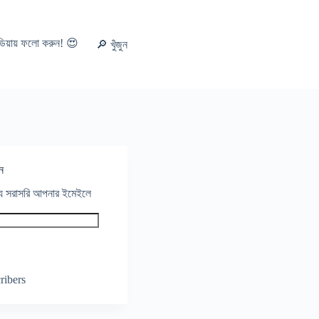
ডিয়ায় ফলো করুন! 😍
🔎 খুঁজুন
ন
থ্য সরাসরি আপনার ইমেইলে
ribers