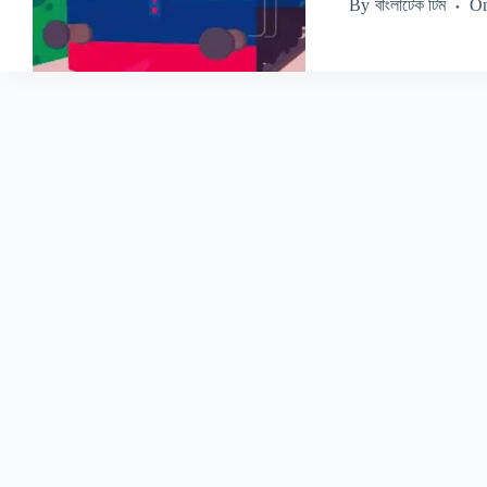
By
বাংলাটেক টিম
O