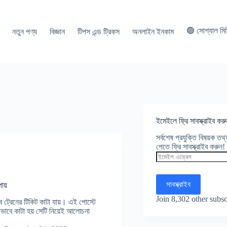
🟢 সোশ্যাল মি
নতুন পণ্য
বিজ্ঞান
টিপস এন্ড ট্রিকস
অনলাইন ইনকাম
ইমেইলে ফ্রি সাবস্ক্রাইব করু
সর্বশেষ প্রযুক্তি বিষয়ক ত
পেতে ফ্রি সাবস্ক্রাইব করুন!
ইমেইল
এড্রেস
সাবস্ক্রাইব
ায়
Join 8,302 other subsc
ট্রেনের টিকিট কাটা যায়। এই পোস্টে
ভাবে কাটা হয় সেটি নিয়েই আলোচনা