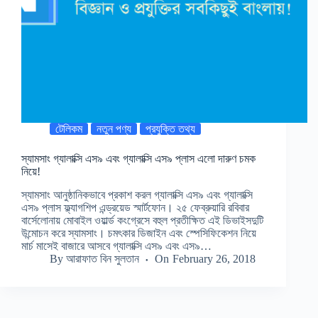
টেলিকম
নতুন পণ্য
প্রযুক্তি তথ্য
স্যামসাং গ্যালাক্সি এস৯ এবং গ্যালাক্সি এস৯ প্লাস এলো দারুণ চমক
নিয়ে!
স্যামসাং আনুষ্ঠানিকভাবে প্রকাশ করল গ্যালাক্সি এস৯ এবং গ্যালাক্সি
এস৯ প্লাস ফ্ল্যাগশিপ এন্ড্রয়েড স্মার্টফোন। ২৫ ফেব্রুয়ারি রবিবার
বার্সেলোনায় মোবাইল ওয়ার্ল্ড কংগ্রেসে বহুল প্রতীক্ষিত এই ডিভাইসদুটি
উন্মোচন করে স্যামসাং। চমৎকার ডিজাইন এবং স্পেসিফিকেশন নিয়ে
মার্চ মাসেই বাজারে আসবে গ্যালাক্সি এস৯ এবং এস৯…
By
আরাফাত বিন সুলতান
On
February 26, 2018