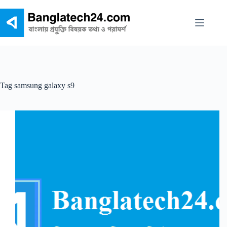
Skip
to
content
Tag
samsung galaxy s9