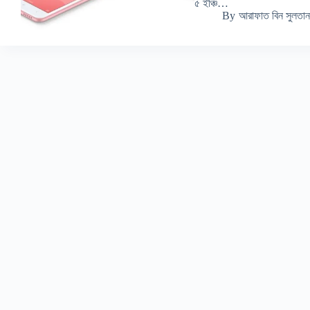
৫ ইঞ্চি…
By
আরাফাত বিন সুলতান