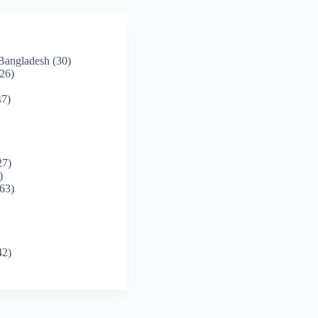
 Bangladesh
(30)
26)
7)
27)
)
63)
42)
)