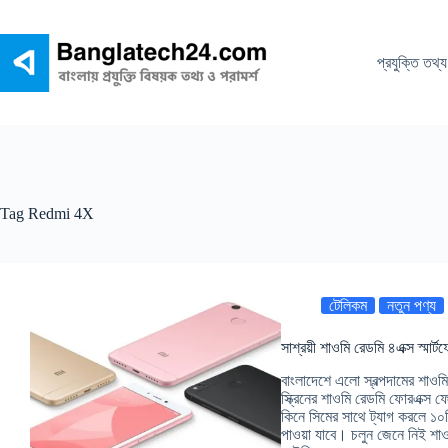
Skip
to
content
প্রযুক্তি তথ্য
Tag
Redmi 4X
টেলিকম
নতুন পণ্য
সাশ্রয়ী শাওমি রেডমি ৪এক্স স্মার
বাংলাদেশে এলো স্বল্পদামের শাওমি 
স্ক্রিনের শাওমি রেডমি ফোরএক্
কিনে সিমের সাথে ট্যাগ করলে ১০জিব
পাওয়া যাবে। চলুন জেনে নিই শা