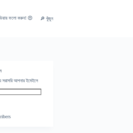
ডিয়ায় ফলো করুন! 😍
🔎 খুঁজুন
ন
থ্য সরাসরি আপনার ইমেইলে
ribers