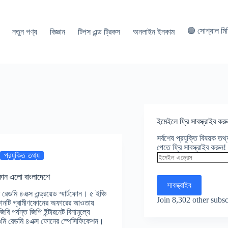
🟢 সোশ্যাল মি
নতুন পণ্য
বিজ্ঞান
টিপস এন্ড ট্রিকস
অনলাইন ইনকাম
ইমেইলে ফ্রি সাবস্ক্রাইব করু
সর্বশেষ প্রযুক্তি বিষয়ক ত
পেতে ফ্রি সাবস্ক্রাইব করুন!
প্রযুক্তি তথ্য
ইমেইল
এড্রেস
্টফোন এলো বাংলাদেশে
সাবস্ক্রাইব
রেডমি ৪এক্স এন্ড্রয়েড স্মার্টফোন। ৫ ইঞ্চি
Join 8,302 other subsc
স ফোনটি গ্রামীণফোনের অফারের আওতায়
ি পর্যন্ত জিপি ইন্টারনেট বিনামূল্যে
ওমি রেডমি ৪এক্স ফোনের স্পেসিফিকেশন।