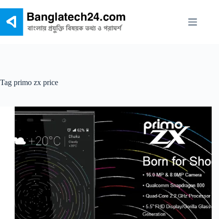
Skip
to
content
Tag
primo zx price