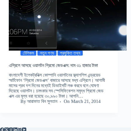
টেলিকম
নতুন পণ্য
প্রযুক্তি তথ্য
এপ্রিলে আসছে ওয়ালটন প্রিমো জেডএক্স: দাম ৩১ হাজার টাকা
বাংলাদেশী ইলেকট্রনিক্স কোম্পানি ওয়ালটনের ফ্ল্যাগশিপ এন্ড্রয়েড
স্মার্টফোন ‘প্রিমো জেডএক্স’ বাজারে আসছে মধ্য এপ্রিলে। আগামী
মাসের প্রথ দশ দিনের মধ্যেই ডিভাইসটি লঞ্চ করবে বলে ঘোষণা
দিয়েছে ওয়ালটন। চমৎকার সব স্পেসিফিকেশন সমৃদ্ধ প্রিমো জেড
এক্স এর মূল্য ধরা হয়েছে ৩০,৯৯০ টাকা। আপনি…
By
আরাফাত বিন সুলতান
On
March 21, 2014