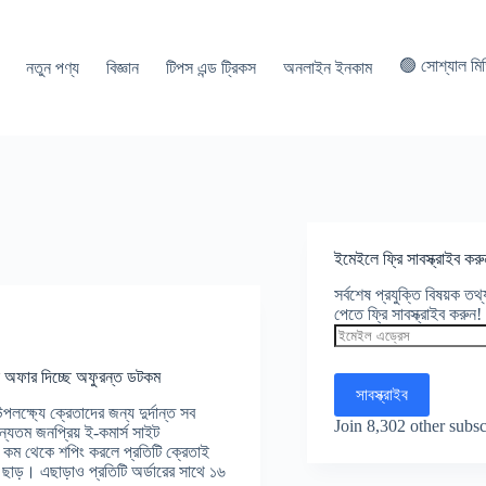
🟢 সোশ্যাল মি
নতুন পণ্য
বিজ্ঞান
টিপস এন্ড ট্রিকস
অনলাইন ইনকাম
ইমেইলে ফ্রি সাবস্ক্রাইব করু
সর্বশেষ প্রযুক্তি বিষয়ক ত
পেতে ফ্রি সাবস্ক্রাইব করুন!
ইমেইল
এড্রেস
ষ অফার দিচ্ছে অফুরন্ত ডটকম
সাবস্ক্রাইব
ক্ষ্যে ক্রেতাদের জন্য দুর্দান্ত সব
Join 8,302 other subsc
্যতম জনপ্রিয় ই-কমার্স সাইট
ম থেকে শপিং করলে প্রতিটি ক্রেতাই
্য ছাড়। এছাড়াও প্রতিটি অর্ডারের সাথে ১৬