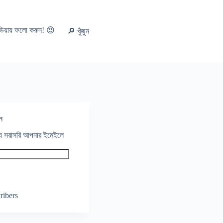
ডিয়ায় ফলো করুন! 😍
🔎 খুঁজুন
ন
থ্য সরাসরি আপনার ইমেইলে
ribers