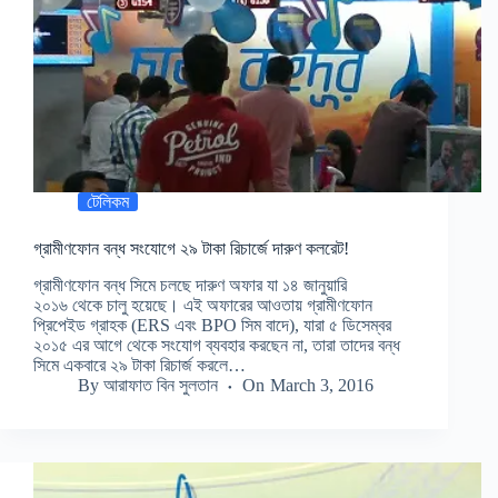
টেলিকম
গ্রামীণফোন বন্ধ সংযোগে ২৯ টাকা রিচার্জে দারুণ কলরেট!
গ্রামীণফোন বন্ধ সিমে চলছে দারুণ অফার যা ১৪ জানুয়ারি
২০১৬ থেকে চালু হয়েছে। এই অফারের আওতায় গ্রামীণফোন
প্রিপেইড গ্রাহক (ERS এবং BPO সিম বাদে), যারা ৫ ডিসেম্বর
২০১৫ এর আগে থেকে সংযোগ ব্যবহার করছেন না, তারা তাদের বন্ধ
সিমে একবারে ২৯ টাকা রিচার্জ করলে…
By
আরাফাত বিন সুলতান
On
March 3, 2016