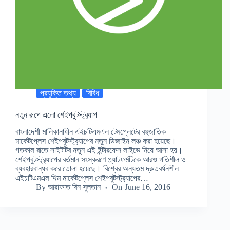
প্রযুক্তি তথ্য
বিবিধ
নতুন রূপে এলো শেইপবুটস্ট্র‍্যাপ
বাংলাদেশী মালিকানাধীন এইচটিএমএল টেমপ্লেটের বহুজাতিক
মার্কেটপ্লেস শেইপবুটস্ট্র‍্যাপের নতুন ডিজাইন লঞ্চ করা হয়েছে।
গতকাল রাতে সাইটটির নতুন এই ইন্টারফেস লাইভে নিয়ে আসা হয়।
শেইপবুটস্ট্র‍্যাপের বর্তমান সংস্করণে প্ল্যাটফর্মটিকে আরও গতিশীল ও
ব্যবহারবান্ধব করে তোলা হয়েছে। বিশ্বের অন্যতম দ্রুতবর্ধনশীল
এইচটিএমএল থিম মার্কেটপ্লেস শেইপবুটস্ট্র‍্যাপের…
By
আরাফাত বিন সুলতান
On
June 16, 2016