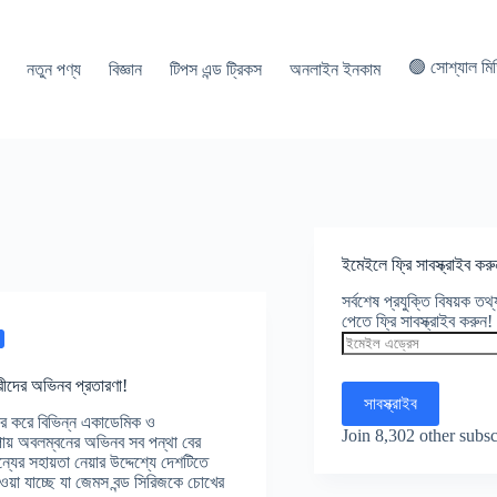
🟢 সোশ্যাল মি
নতুন পণ্য
বিজ্ঞান
টিপস এন্ড ট্রিকস
অনলাইন ইনকাম
ইমেইলে ফ্রি সাবস্ক্রাইব করু
সর্বশেষ প্রযুক্তি বিষয়ক ত
পেতে ফ্রি সাবস্ক্রাইব করুন!
ইমেইল
এড্রেস
ত্রীদের অভিনব প্রতারণা!
সাবস্ক্রাইব
বহার করে বিভিন্ন একাডেমিক ও
Join 8,302 other subsc
পায় অবলম্বনের অভিনব সব পন্থা বের
যের সহায়তা নেয়ার উদ্দেশ্যে দেশটিতে
ওয়া যাচ্ছে যা জেমস বন্ড সিরিজকে চোখের