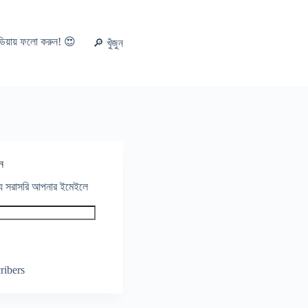
ডিয়ায় ফলো করুন! 😍
🔎 খুঁজুন
ন
থ্য সরাসরি আপনার ইমেইলে
ribers