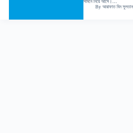
সামনে নিয়ে আসে।…
By
আরাফাত বিন সুলতান