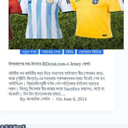
নতুন পণ্য
পাঠকের লেখা
বিবিধ
সোশ্যাল মিডিয়া
বিশ্বকাপের মহা-উৎসবে BDcost.com-এ Jersey মেলা!
নাটকীয় সব কাহিনীর মধ্য দিয়ে অবশেষে ফাইনালে বীর (শাহরুখ খান)-
জারা (প্রীতি জিন্তা)-এর মধ্যকার শ্বাসরুদ্ধকর ম্যাচ দিয়েই শেষ হল
আইপিএল। ক্রিকেটপ্রেমী দর্শক পেল সত্যিকার ফাইনাল ম্যাচের
স্বাদ। কিন্তু সিনেমায় বীর জারার জন্য Sacrifice করলেও, মাঠে তা
করেননি। টান টান উত্তেজনার ম্যাচে…
By
বাংলাটেক গেস্টস
On
June 6, 2014