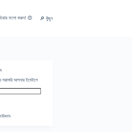
ডিয়ায় ফলো করুন! 😍
🔎 খুঁজুন
ন
থ্য সরাসরি আপনার ইমেইলে
ribers