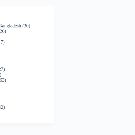
 Bangladesh
(30)
26)
7)
27)
)
63)
42)
)