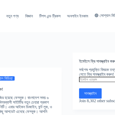
🟢 সোশ্যাল মি
নতুন পণ্য
বিজ্ঞান
টিপস এন্ড ট্রিকস
অনলাইন ইনকাম
ইমেইলে ফ্রি সাবস্ক্রাইব করু
সর্বশেষ প্রযুক্তি বিষয়ক ত
পেতে ফ্রি সাবস্ক্রাইব করুন!
াল মিডিয়া
ইমেইল
এড্রেস
ুক!
সাবস্ক্রাইব
জির হয়েছে ফেসবুক। বাংলাদেশ সময় ৬
Join 8,302 other subsc
বিশ্বব্যাপী সাইটটির নতুন চেহারা প্রকাশ
ানিটি। এবার আইকন ডিজাইন, ফন্ট লুক, ও
শ কিছু আপডেট এনেছে ফেসবুক। আপনি