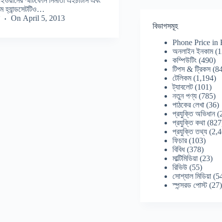
ইওয়ানের স্মার্টফোন নির্মাতা এইচটিসি এবং
ম হ্যান্ডসেটটিও…
On
April 5, 2013
বিভাগসমূহ
Phone Price in
অনলাইন ইনকাম
(1
কম্পিউটিং
(490)
টিপস & ট্রিকস
(84
টেলিকম
(1,194)
ট্যাবলেট
(101)
নতুন পণ্য
(785)
পাঠকের লেখা
(36)
প্রযুক্তি অভিধান
(
প্রযুক্তি কথা
(827
প্রযুক্তি তথ্য
(2,4
ফিচার
(103)
বিবিধ
(378)
মাল্টিমিডিয়া
(23)
রিভিউ
(55)
সোশ্যাল মিডিয়া
(5
স্পন্সরড পোস্ট
(27