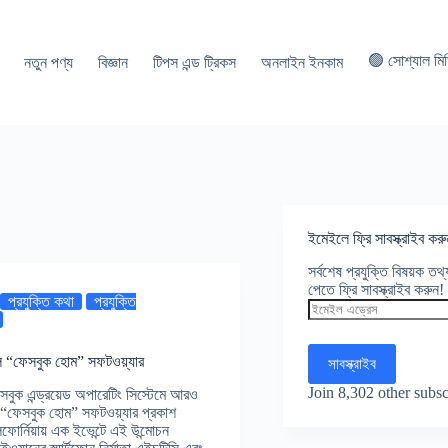
🟢 সোশ্যাল মি
নতুন পণ্য
বিজ্ঞান
টিপস এন্ড ট্রিকস
অনলাইন ইনকাম
ইমেইলে ফ্রি সাবস্ক্রাইব করু
সর্বশেষ প্রযুক্তি বিষয়ক ত
পেতে ফ্রি সাবস্ক্রাইব করুন!
প্রযুক্তি কথা
প্রযুক্তি
ইমেইল
এড্রেস
 হল “ফেসবুক হোম” সফটওয়্যার
সাবস্ক্রাইব
Join 8,302 other subsc
েসবুক এন্ড্রয়েড অপারেটিং সিস্টেমে আরও
ে “ফেসবুক হোম” সফটওয়্যার প্রকাশ
র্নিয়ায় এক ইভেন্টে এই উন্মোচন