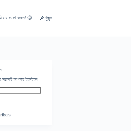
ডিয়ায় ফলো করুন! 😍
🔎 খুঁজুন
ন
থ্য সরাসরি আপনার ইমেইলে
ribers