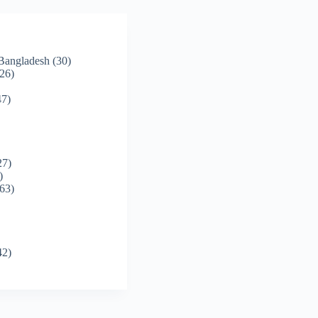
 Bangladesh
(30)
26)
7)
27)
)
63)
42)
)