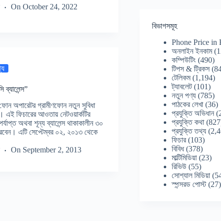
On
October 24, 2022
বিভাগসমূহ
Phone Price in
অনলাইন ইনকাম
(1
কম্পিউটিং
(490)
্য
টিপস & ট্রিকস
(84
টেলিকম
(1,194)
ট্যাবলেট
(101)
 ব্যালেন্স”
নতুন পণ্য
(785)
পাঠকের লেখা
(36)
 ফোন অপারেটর গ্রামীণফোন নতুন সুবিধা
প্রযুক্তি অভিধান
(
ছে। এই ফিচারের আওতায় নেটওয়ার্কটির
প্রযুক্তি কথা
(827
যাপ্ত অথবা শূন্য ব্যালেন্স থাকাকালীন ৩০
প্রযুক্তি তথ্য
(2,4
পারবেন। এটি সেপ্টেম্বর ০২, ২০১৩ থেকে
ফিচার
(103)
বিবিধ
(378)
On
September 2, 2013
মাল্টিমিডিয়া
(23)
রিভিউ
(55)
সোশ্যাল মিডিয়া
(5
স্পন্সরড পোস্ট
(27