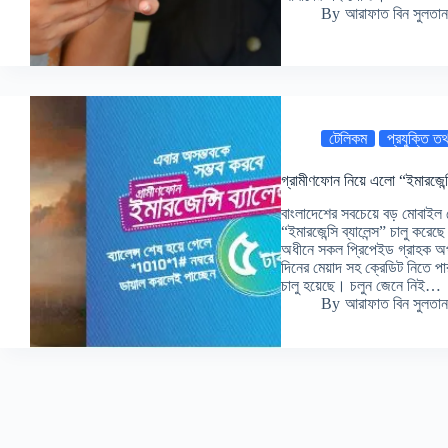
By
আরাফাত বিন সুলতান
টেলিকম
প্রযুক্তি তথ
গ্রামীণফোন নিয়ে এলো “ইমারজেন্সি
বাংলাদেশের সবচেয়ে বড় মোবাইল
“ইমারজেন্সি ব্যালেন্স” চালু করে
অধীনে সকল প্রিপেইড গ্রাহক অপর্
দিনের মেয়াদ সহ ক্রেডিট নিতে 
চালু হয়েছে। চলুন জেনে নিই…
By
আরাফাত বিন সুলতান