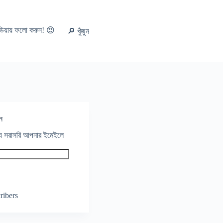
ডিয়ায় ফলো করুন! 😍
🔎 খুঁজুন
ন
থ্য সরাসরি আপনার ইমেইলে
ribers