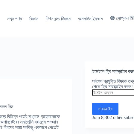
🟢 সোশ্যাল মি
নতুন পণ্য
বিজ্ঞান
টিপস এন্ড ট্রিকস
অনলাইন ইনকাম
ইমেইলে ফ্রি সাবস্ক্রাইব করু
সর্বশেষ প্রযুক্তি বিষয়ক ত
পেতে ফ্রি সাবস্ক্রাইব করুন!
ইমেইল
এড্রেস
– সকল সিম
সাবস্ক্রাইব
্ব বিভিন্ন শর্তের মাধ্যমে গ্রাহকদেরকে
Join 8,302 other subsc
 অপাররেটরের এমার্জেন্সি ব্যালেন্স পাওয়ার
াই বিপদের সময় সবকিছু একসাথে পেতেই