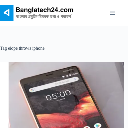
Skip
to
content
Tag
elope throws iphone