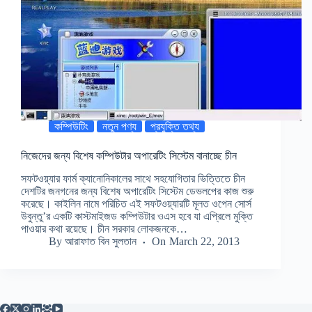
কম্পিউটিং
নতুন পণ্য
প্রযুক্তি তথ্য
নিজেদের জন্য বিশেষ কম্পিউটার অপারেটিং সিস্টেম বানাচ্ছে চীন
সফটওয়্যার ফার্ম ক্যানোনিকালের সাথে সহযোগিতার ভিত্তিতে চীন
দেশটির জনগনের জন্য বিশেষ অপারেটিং সিস্টেম ডেভলপের কাজ শুরু
করেছে। কাইলিন নামে পরিচিত এই সফটওয়্যারটি মূলত ওপেন সোর্স
উবুন্তু’র একটি কাস্টমাইজড কম্পিউটার ওএস হবে যা এপ্রিলে মুক্তি
পাওয়ার কথা রয়েছে। চীন সরকার লোকজনকে…
By
আরাফাত বিন সুলতান
On
March 22, 2013