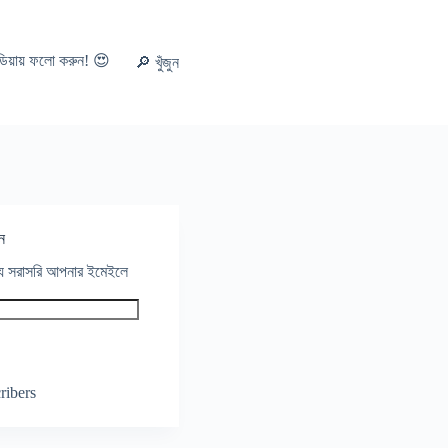
ডিয়ায় ফলো করুন! 😍
🔎 খুঁজুন
ন
থ্য সরাসরি আপনার ইমেইলে
ribers