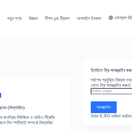
🟢 সোশ্যাল মি
নতুন পণ্য
বিজ্ঞান
টিপস এন্ড ট্রিকস
অনলাইন ইনকাম
ইমেইলে ফ্রি সাবস্ক্রাইব করু
সর্বশেষ প্রযুক্তি বিষয়ক ত
পেতে ফ্রি সাবস্ক্রাইব করুন!
ইমেইল
এড্রেস
সাবস্ক্রাইব
রবেন (বিস্তারিত)
Join 8,302 other subsc
 জনপ্রিয় মিউজিক ও অডিও স্ট্রিমিং
জেনে নিন স্পটিফাই সম্পর্কে বিস্তারিত