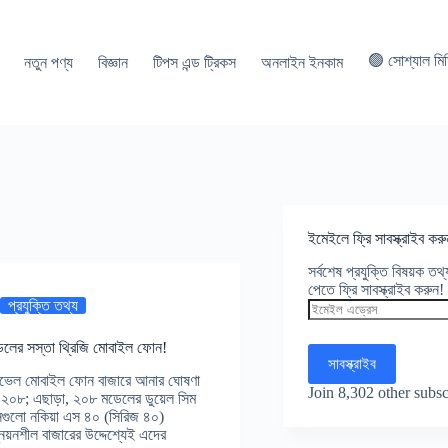
🟢 সোশ্যাল মি
নতুন পণ্য
বিজ্ঞান
টিপস এন্ড ট্রিকস
অনলাইন ইনকাম
ইমেইলে ফ্রি সাবস্ক্রাইব করু
সর্বশেষ প্রযুক্তি বিষয়ক ত
পেতে ফ্রি সাবস্ক্রাইব করুন!
প্রযুক্তি তথ্য
ইমেইল
এড্রেস
লের সস্তা থ্রিজি মোবাইল ফোন!
সাবস্ক্রাইব
রি লেভেল মোবাইল ফোন বাজারে আনার ঘোষণা
Join 8,302 other subsc
 ২০৮; এছাড়া, ২০৮ মডেলের ডুয়েল সিম
াইসগুলো নকিয়া এস ৪০ (সিরিজ ৪০)
নয়নশীল বাজারের উদ্দেশ্যেই এদের