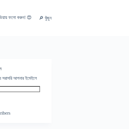
ডিয়ায় ফলো করুন! 😍
🔎 খুঁজুন
ন
থ্য সরাসরি আপনার ইমেইলে
ribers