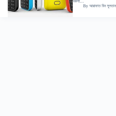
নকশা…
By
আরাফাত বিন সুলতান