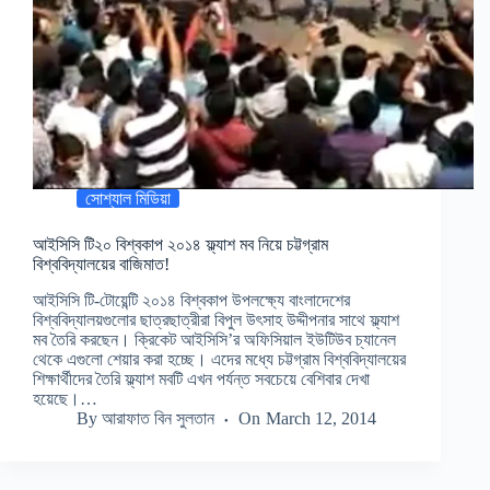
সোশ্যাল মিডিয়া
আইসিসি টি২০ বিশ্বকাপ ২০১৪ ফ্ল্যাশ মব নিয়ে চট্টগ্রাম
বিশ্ববিদ্যালয়ের বাজিমাত!
আইসিসি টি-টোয়েন্টি ২০১৪ বিশ্বকাপ উপলক্ষ্যে বাংলাদেশের
বিশ্ববিদ্যালয়গুলোর ছাত্রছাত্রীরা বিপুল উৎসাহ উদ্দীপনার সাথে ফ্ল্যাশ
মব তৈরি করছেন। ক্রিকেট আইসিসি’র অফিসিয়াল ইউটিউব চ্যানেল
থেকে এগুলো শেয়ার করা হচ্ছে। এদের মধ্যে চট্টগ্রাম বিশ্ববিদ্যালয়ের
শিক্ষার্থীদের তৈরি ফ্ল্যাশ মবটি এখন পর্যন্ত সবচেয়ে বেশিবার দেখা
হয়েছে।…
By
আরাফাত বিন সুলতান
On
March 12, 2014