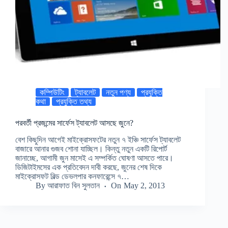
কম্পিউটিং
ট্যাবলেট
নতুন পণ্য
প্রযুক্তি
কথা
প্রযুক্তি তথ্য
পরবর্তী প্রজন্মের সার্ফেস ট্যাবলেট আসছে জুনে?
বেশ কিছুদিন আগেই মাইক্রোসফটের নতুন ৭ ইঞ্চি সার্ফেস ট্যাবলেট
বাজারে আনার গুজব শোনা যাচ্ছিল। কিন্তু নতুন একটি রিপোর্ট
জানাচ্ছে, আগামী জুন মাসেই এ সম্পর্কিত ঘোষণা আসতে পারে।
ডিজিটাইমসের এক প্রতিবেদন দাবী করছে, জুনের শেষ দিকে
মাইক্রোসফট বিল্ড ডেভলপার কনফারেন্সে ৭…
By
আরাফাত বিন সুলতান
On
May 2, 2013