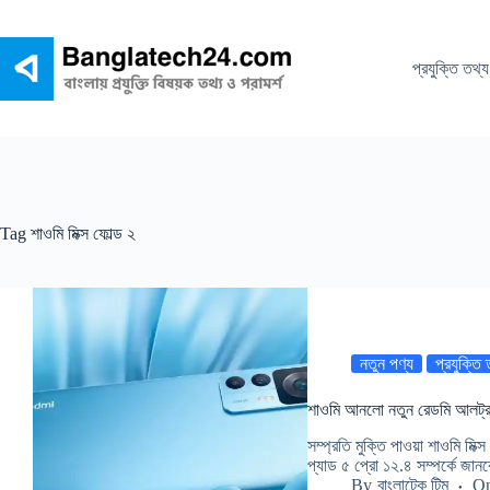
Skip
to
content
প্রযুক্তি তথ্য
Tag
শাওমি মিক্স ফোল্ড ২
নতুন পণ্য
প্রযুক্তি
শাওমি আনলো নতুন রেডমি আলট্রা
সম্প্রতি মুক্তি পাওয়া শাওমি মি
প্যাড ৫ প্রো ১২.৪ সম্পর্কে জা
By
বাংলাটেক টিম
O