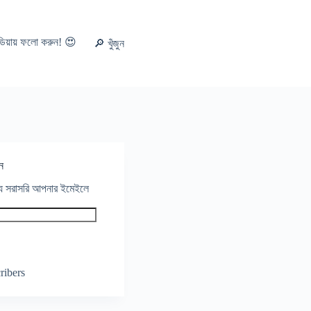
ডিয়ায় ফলো করুন! 😍
🔎 খুঁজুন
ন
থ্য সরাসরি আপনার ইমেইলে
ribers