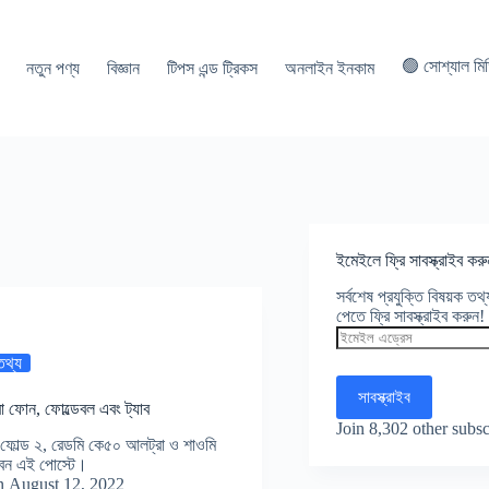
🟢 সোশ্যাল মি
নতুন পণ্য
বিজ্ঞান
টিপস এন্ড ট্রিকস
অনলাইন ইনকাম
ইমেইলে ফ্রি সাবস্ক্রাইব করু
সর্বশেষ প্রযুক্তি বিষয়ক ত
পেতে ফ্রি সাবস্ক্রাইব করুন!
ইমেইল
এড্রেস
 তথ্য
সাবস্ক্রাইব
 ফোন, ফোল্ডেবল এবং ট্যাব
Join 8,302 other subsc
ক্স ফোল্ড ২, রেডমি কে৫০ আলট্রা ও শাওমি
নবেন এই পোস্টে।
n
August 12, 2022