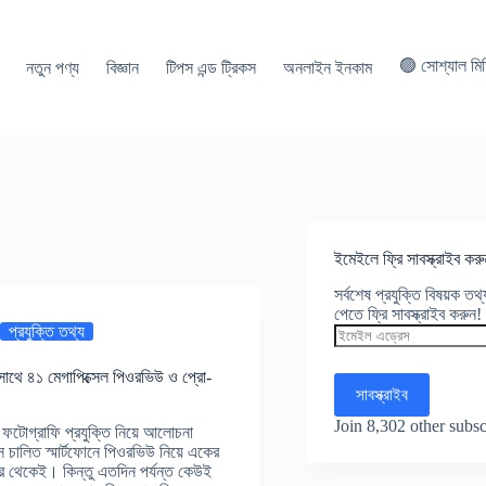
🟢 সোশ্যাল মি
নতুন পণ্য
বিজ্ঞান
টিপস এন্ড ট্রিকস
অনলাইন ইনকাম
ইমেইলে ফ্রি সাবস্ক্রাইব করু
সর্বশেষ প্রযুক্তি বিষয়ক ত
পেতে ফ্রি সাবস্ক্রাইব করুন!
প্রযুক্তি তথ্য
ইমেইল
এড্রেস
, সাথে ৪১ মেগাপিক্সেল পিওরভিউ ও প্রো-
সাবস্ক্রাইব
Join 8,302 other subsc
 ফটোগ্রাফি প্রযুক্তি নিয়ে আলোচনা
ালিত স্মার্টফোনে পিওরভিউ নিয়ে একের
র থেকেই। কিন্তু এতদিন পর্যন্ত কেউই