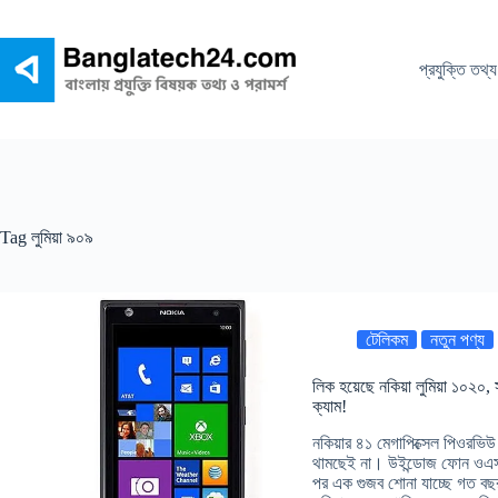
Skip
to
content
প্রযুক্তি তথ্য
Tag
লুমিয়া ৯০৯
টেলিকম
নতুন পণ্য
লিক হয়েছে নকিয়া লুমিয়া ১০২০
ক্যাম!
নকিয়ার ৪১ মেগাপিক্সেল পিওরভিউ
থামছেই না। উইন্ডোজ ফোন ওএস চ
পর এক গুজব শোনা যাচ্ছে গত বছ