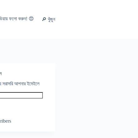
ডিয়ায় ফলো করুন! 😍
🔎 খুঁজুন
ন
থ্য সরাসরি আপনার ইমেইলে
ribers