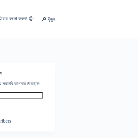
ডিয়ায় ফলো করুন! 😍
🔎 খুঁজুন
ন
থ্য সরাসরি আপনার ইমেইলে
ribers