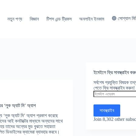
🟢 সোশ্যাল মি
নতুন পণ্য
বিজ্ঞান
টিপস এন্ড ট্রিকস
অনলাইন ইনকাম
ইমেইলে ফ্রি সাবস্ক্রাইব করু
সর্বশেষ প্রযুক্তি বিষয়ক ত
পেতে ফ্রি সাবস্ক্রাইব করুন!
ইমেইল
এড্রেস
ের ‘লুক অ্যাট মি’ অ্যাপ
সাবস্ক্রাইব
য ‘লুক অ্যাট মি’ অ্যাপ প্রকাশ করেছে
Join 8,302 other subsc
াদের আই কনটাক্টের মাধ্যমে অন্যদের সাথে
থ হয় তাদের অন্যের মুড বুঝতে সহায়তা
লিত ডিভাইসের ক্যামেরা ব্যাবহার করবে।