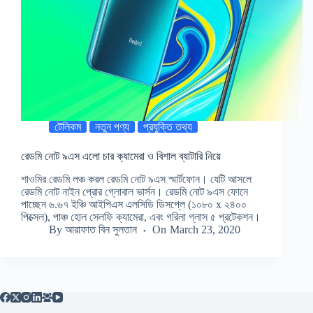
টেলিকম
নতুন পণ্য
প্রযুক্তি তথ্য
রেডমি নোট ৯এস এলো চার ক্যামেরা ও বিশাল ব্যাটারি নিয়ে
শাওমির রেডমি লঞ্চ করল রেডমি নোট ৯এস স্মার্টফোন। যেটি আসলে
রেডমি নোট নাইন প্রোর গ্লোবাল ভার্সন। রেডমি নোট ৯এস ফোনে
পাচ্ছেন ৬.৬৭ ইঞ্চি আইপিএস এলসিডি ডিসপ্লে (১০৮০ x ২৪০০
পিক্সেল), পাঞ্চ হোল সেলফি ক্যামেরা, এবং গরিলা গ্লাস ৫ প্রটেকশন।
By
আরাফাত বিন সুলতান
On
March 23, 2020