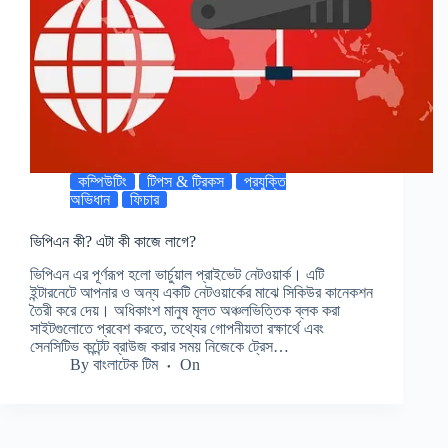
কম্পিউটিং
টিপস & ট্রিকস
প্রযুক্তি
অভিধান
ফিচার
ভিপিএন কী? এটা কী কাজে লাগে?
ভিপিএন এর পূর্ণরূপ হলো ভার্চুয়াল প্রাইভেট নেটওয়ার্ক। এটি
ইন্টারনেটে আপনার ও অন্য একটি নেটওয়ার্কের মাঝে সিকিউর কানেকশন
তৈরী করে দেয়। অধিকাংশ মানুষ মূলত অঞ্চলভিত্তিক ব্লক করা
সাইটগুলোতে প্রবেশ করতে, তথ্যের গোপনীয়তা রক্ষার্থে এবং
সেনসিটিভ কন্টেন্ট ব্রাউজ করার সময় নিজেকে ট্রেস…
By
বাংলাটেক টিম
On