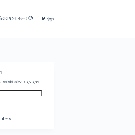
ডিয়ায় ফলো করুন! 😍
🔎 খুঁজুন
ন
থ্য সরাসরি আপনার ইমেইলে
ribers