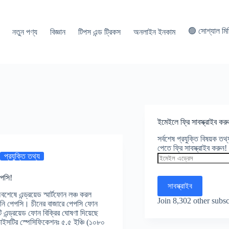
🟢 সোশ্যাল মি
নতুন পণ্য
বিজ্ঞান
টিপস এন্ড ট্রিকস
অনলাইন ইনকাম
ইমেইলে ফ্রি সাবস্ক্রাইব করু
সর্বশেষ প্রযুক্তি বিষয়ক ত
পেতে ফ্রি সাবস্ক্রাইব করুন!
প্রযুক্তি তথ্য
ইমেইল
এড্রেস
েপসি!
সাবস্ক্রাইব
শেষে এন্ড্রয়েড স্মার্টফোন লঞ্চ করল
Join 8,302 other subsc
পানি পেপসি। চীনের বাজারে পেপসি ফোন
টি এন্ড্রয়েড ফোন বিক্রির ঘোষণা দিয়েছে
ভাইসটির স্পেসিফিকেশনঃ ৫.৫ ইঞ্চি (১০৮০