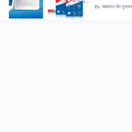
x…
By
আরাফাত বিন সুলতান