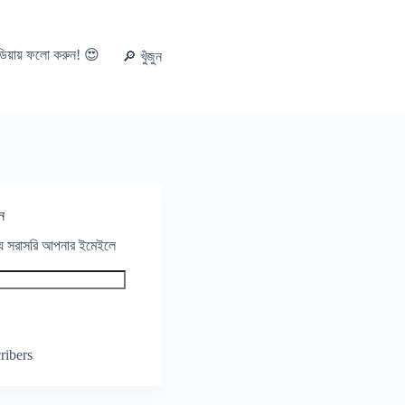
ডিয়ায় ফলো করুন! 😍
🔎 খুঁজুন
ন
থ্য সরাসরি আপনার ইমেইলে
ribers