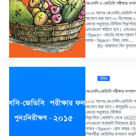
জেএসসি ও জেডিসি পরীক্ষার ফলাফ
২০১৬ সালের জেএসসি-জেডিসি পরীক
আবেদন করা যাবে ৩০ ডিসেম্বর ২
এজন্য শুধুমাত্র টেলিটক প্রিপ
এসএমএস পাঠাতে হবে। এসএমএস
<Space> বোর্ডের নামের প্রথম
নম্বর <Space> বিষয় কোড…
By
আরাফাত বিন সুলতান
বিবিধ
জেএসসি-জেডিসি পরীক্ষার ফলাফল 
২০১৫ সালের জেএসসি-জেডিসি পরীক
আবেদন করা যাবে ১ জানুয়ারি ২০১
এজন্য শুধুমাত্র টেলিটক
প্রিপেইড মোবাইল থেকে 16222
এসএমএস ফরম্যাট নিম্নরূপঃ RS
অক্ষর <Space> রোল নম্বর <Sp
শিক্ষার্থীরা জেডিসির ফলাফল পুনঃন