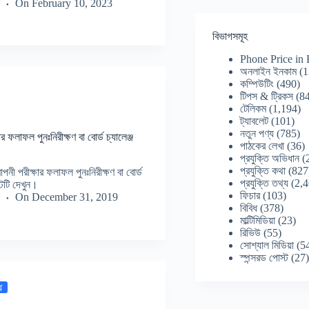
On
February 10, 2023
বিভাগসমূহ
Phone Price in
অনলাইন ইনকাম
(1
কম্পিউটিং
(490)
টিপস & ট্রিকস
(84
টেলিকম
(1,194)
ট্যাবলেট
(101)
নতুন পণ্য
(785)
ফলাফল পুনঃনিরীক্ষণ বা বোর্ড চ্যালেঞ্জ
পাঠকের লেখা
(36)
প্রযুক্তি অভিধান
(
প্রযুক্তি কথা
(827
নী পরীক্ষার ফলাফল পুনঃনিরীক্ষণ বা বোর্ড
প্রযুক্তি তথ্য
(2,4
টটি দেখুন।
ফিচার
(103)
On
December 31, 2019
বিবিধ
(378)
মাল্টিমিডিয়া
(23)
রিভিউ
(55)
সোশ্যাল মিডিয়া
(5
স্পন্সরড পোস্ট
(27
ধ