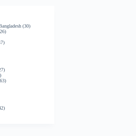
 Bangladesh
(30)
26)
7)
27)
)
63)
42)
)