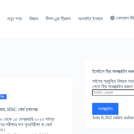
🟢 সোশ্যাল মি
নতুন পণ্য
বিজ্ঞান
টিপস এন্ড ট্রিকস
অনলাইন ইনকাম
ইমেইলে ফ্রি সাবস্ক্রাইব করু
সর্বশেষ প্রযুক্তি বিষয়ক ত
পেতে ফ্রি সাবস্ক্রাইব করুন!
ইমেইল
এড্রেস
বিধ
সাবস্ক্রাইব
য়ম, HSC বোর্ড চ্যালেঞ্জ
Join 8,302 other subsc
 থেকে ১৫ ফেব্রুয়ারি ২০২৩ পর্যন্ত
রীক্ষার ফল পুনঃনিরীক্ষা বা বোর্ড
াবে।