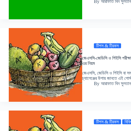
By
আরাফাত বিন সুলতান
টিপস & ট্রিকস
জেএসসি-জেডিসি ও পিইসি পরীক্ষার 
এর নিয়ম
জেএসসি, জেডিসি ও পিইসি বা সমাপ
চ্যালেঞ্জের উপায় জানতে এই পোস্
By
আরাফাত বিন সুলতান
টিপস & ট্রিকস
বিবি