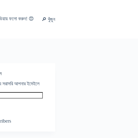
ডিয়ায় ফলো করুন! 😍
🔎 খুঁজুন
ন
থ্য সরাসরি আপনার ইমেইলে
ribers