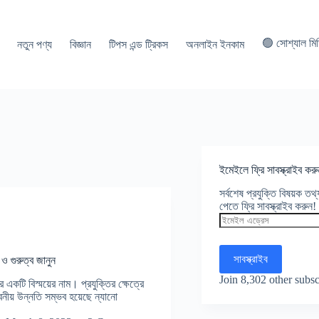
🟢 সোশ্যাল মি
নতুন পণ্য
বিজ্ঞান
টিপস এন্ড ট্রিকস
অনলাইন ইনকাম
ইমেইলে ফ্রি সাবস্ক্রাইব করু
সর্বশেষ প্রযুক্তি বিষয়ক ত
পেতে ফ্রি সাবস্ক্রাইব করুন!
ইমেইল
এড্রেস
সাবস্ক্রাইব
ও গুরুত্ব জানুন
Join 8,302 other subsc
কটি বিস্ময়ের নাম। প্রযুক্তির ক্ষেত্রে
য় উন্নতি সম্ভব হয়েছে ন্যানো