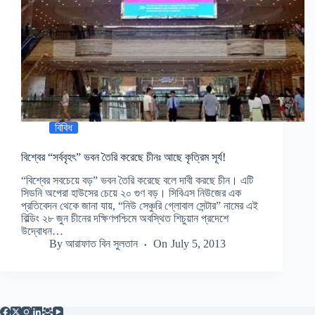
বিবিধ
বিশ্বের “সর্ববৃহৎ” ভবন তৈরি করেছে চীনঃ আছে কৃত্রিম সূর্য!
“বিশ্বের সবচেয়ে বড়” ভবন তৈরি করেছে বলে দাবী করছে চীন। এটি
সিডনি অপেরা হাউসের চেয়ে ২০ গুণ বড়। সিবিএস নিউজের এক
প্রতিবেদন থেকে জানা যায়, “নিউ সেঞ্চুরি গ্লোবাল সেন্টার” নামের এই
বিল্ডিং ২৮ জুন চীনের দক্ষিণপশ্চিমে অবস্থিত শিচুয়ান প্রদেশে
উদ্বোধন…
By
আরাফাত বিন সুলতান
On
July 5, 2013