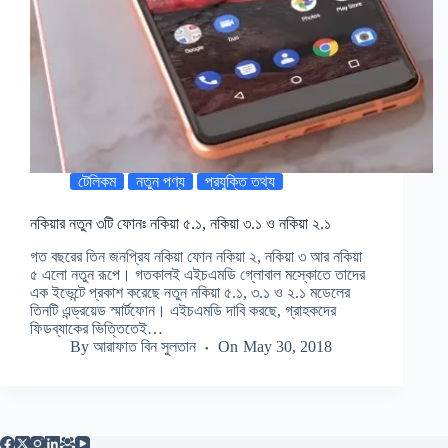
টেলিকম
নতুন পণ্য
প্রযুক্তি তথ্য
নকিয়ার নতুন ৩টি ফোনঃ নকিয়া ৫.১, নকিয়া ৩.১ ও নকিয়া ২.১
গত বছরের তিন জনপ্রিয নকিয়া ফোন নকিয়া ২, নকিয়া ৩ আর নকিয়া
৫ এলো নতুন রূপে। গতকালই এইচএমডি গ্লোবাল মস্কোতে তাদের
এক ইভেন্টে প্রকাশ করেছে নতুন নকিয়া ৫.১, ৩.১ ও ২.১ মডেলের
তিনটি এন্ড্রয়েড স্মার্টফোন। এইচএমডি দাবি করছে, গ্রাহকদের
ফিডব্যাকের ভিত্তিতেই…
By
আরাফাত বিন সুলতান
On
May 30, 2018