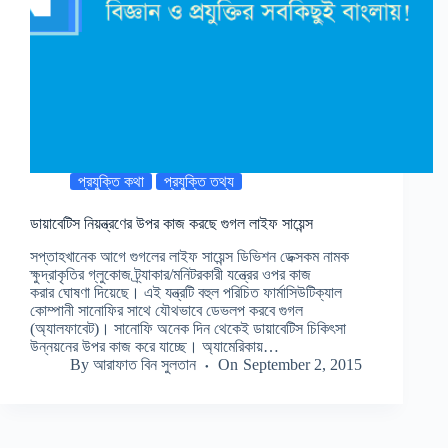
প্রযুক্তি কথা
প্রযুক্তি তথ্য
ডায়াবেটিস নিয়ন্ত্রণের উপর কাজ করছে গুগল লাইফ সায়েন্স
সপ্তাহখানেক আগে গুগলের লাইফ সায়েন্স ডিভিশন ডেক্সকম নামক
ক্ষুদ্রাকৃতির গ্লুকোজ ট্র্যাকার/মনিটরকারী যন্ত্রের ওপর কাজ
করার ঘোষণা দিয়েছে। এই যন্ত্রটি বহুল পরিচিত ফার্মাসিউটিক্যাল
কোম্পানী সানোফির সাথে যৌথভাবে ডেভলপ করবে গুগল
(অ্যালফাবেট)। সানোফি অনেক দিন থেকেই ডায়াবেটিস চিকিৎসা
উন্নয়নের উপর কাজ করে যাচ্ছে। অ্যামেরিকায়…
By
আরাফাত বিন সুলতান
On
September 2, 2015