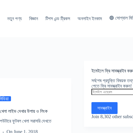
🟢 সোশ্যাল মি
নতুন পণ্য
বিজ্ঞান
টিপস এন্ড ট্রিকস
অনলাইন ইনকাম
ইমেইলে ফ্রি সাবস্ক্রাইব করু
সর্বশেষ প্রযুক্তি বিষয়ক ত
পেতে ফ্রি সাবস্ক্রাইব করুন!
ইমেইল
এড্রেস
িমিডিয়া
সাবস্ক্রাইব
বল খেলা লাইভ দেখার উপায় ও লিংক
Join 8,302 other subsc
পিউটারে ফুটবল খেলা সরাসরি দেখতে
On
June 1, 2018