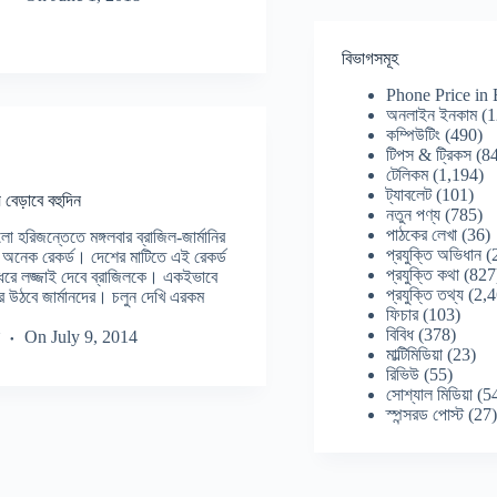
বিভাগসমূহ
Phone Price in
অনলাইন ইনকাম
(1
কম্পিউটিং
(490)
টিপস & ট্রিকস
(84
টেলিকম
(1,194)
ট্যাবলেট
(101)
ে বেড়াবে বহুদিন
নতুন পণ্য
(785)
পাঠকের লেখা
(36)
হরিজন্তেতে মঙ্গলবার ব্রাজিল-জার্মানির
প্রযুক্তি অভিধান
(
 অনেক রেকর্ড। দেশের মাটিতে এই রেকর্ড
প্রযুক্তি কথা
(827
 ধরে লজ্জাই দেবে ব্রাজিলকে। একইভাবে
প্রযুক্তি তথ্য
(2,4
রে উঠবে জার্মানদের। চলুন দেখি এরকম
ফিচার
(103)
বিবিধ
(378)
On
July 9, 2014
মাল্টিমিডিয়া
(23)
রিভিউ
(55)
সোশ্যাল মিডিয়া
(5
স্পন্সরড পোস্ট
(27