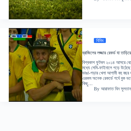
বিবিধ
ব্রাজিলের লজ্জার রেকর্ড যা তাড়িয়
বিশ্বকাপ ফুটবল ২০১৪ আসরে বেলো 
মধ্যে সেমি-ফাইনালে গড়ে উঠেছে
ভাঙা-গড়ার খেলা আগামী বহু বছর
এরকম অনেক রেকর্ডে গর্বে বুক ভ
কিছু…
By
আরাফাত বিন সুলতান