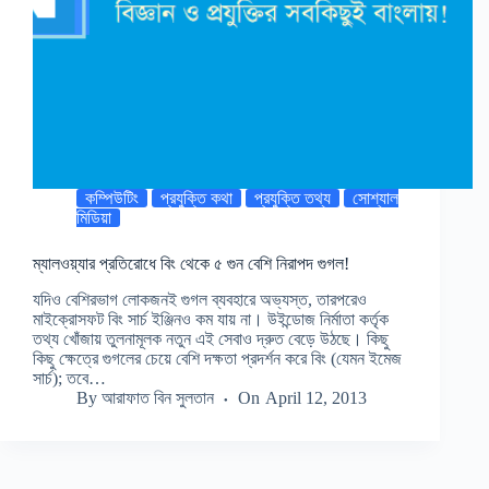
কম্পিউটিং
প্রযুক্তি কথা
প্রযুক্তি তথ্য
সোশ্যাল
মিডিয়া
ম্যালওয়্যার প্রতিরোধে বিং থেকে ৫ গুন বেশি নিরাপদ গুগল!
যদিও বেশিরভাগ লোকজনই গুগল ব্যবহারে অভ্যস্ত, তারপরেও
মাইক্রোসফট বিং সার্চ ইঞ্জিনও কম যায় না। উইন্ডোজ নির্মাতা কর্তৃক
তথ্য খোঁজায় তুলনামূলক নতুন এই সেবাও দ্রুত বেড়ে উঠছে। কিছু
কিছু ক্ষেত্রে গুগলের চেয়ে বেশি দক্ষতা প্রদর্শন করে বিং (যেমন ইমেজ
সার্চ); তবে…
By
আরাফাত বিন সুলতান
On
April 12, 2013