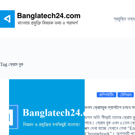
Skip
to
content
প্রযুক্তি তথ্য
Tag
ক্রোম বুক
কম্পিউটিং
টেলিকম
গুগল ক্রোমবুক ল্যাপটপে চলবে স
গুগল অতি শীঘ্রই তাদের ক্রোম বুক
পারে। ক্রোম বুক এখন ৫১তম ক্
বক্স দেখা যাচ্ছে যেখানে লেখা
Chromebook”। অপশনটি পর