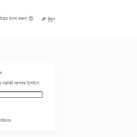
ডিয়ায় ফলো করুন! 😍
🔎 খুঁজুন
ন
থ্য সরাসরি আপনার ইমেইলে
ribers