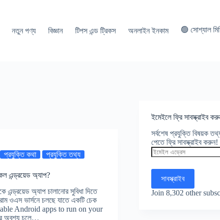
🟢 সোশ্যাল মি
নতুন পণ্য
বিজ্ঞান
টিপস এন্ড ট্রিকস
অনলাইন ইনকাম
ইমেইলে ফ্রি সাবস্ক্রাইব করু
সর্বশেষ প্রযুক্তি বিষয়ক ত
পেতে ফ্রি সাবস্ক্রাইব করুন!
ইমেইল
প্রযুক্তি কথা
প্রযুক্তি তথ্য
এড্রেস
কল এন্ড্রয়েড অ্যাপ?
সাবস্ক্রাইব
ে এন্ড্রয়েড অ্যাপ চালানোর সুবিধা দিতে
Join 8,302 other subsc
রোম ওএস ভার্সনে চলছে যাতে একটি চেক
 “Enable Android apps to run on your
ে অবশ্য চলে…