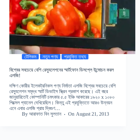
টেলিকম
নতুন পণ্য
প্রযুক্তি তথ্য
বিশ্বের সবচেয়ে বেশি রেস্যুলেশনের স্মার্টফোন ডিসপ্লে উন্মোচন করল
এলজি!
দক্ষিণ কোরীয় ইলেকট্রনিকস পণ্য নির্মাতা এলজি বিশ্বের সবচেয়ে বেশি
রেস্যুলেশন সমৃদ্ধ স্মার্ট ডিভাইস স্ক্রিন প্রকাশ করেছে। এই বছর
জানুয়ারিতেই কোম্পানিটি চমৎকার ৫.৫ ইঞ্চি আকারের ১৯২০ x ১০৮০
পিক্সেল প্যানেল দেখিয়েছিল। কিন্তু এই প্রযুক্তিতে আরও উন্নয়ন
এনে এবার এলজি প্রায় দ্বিগুণ…
By
আরাফাত বিন সুলতান
On
August 21, 2013